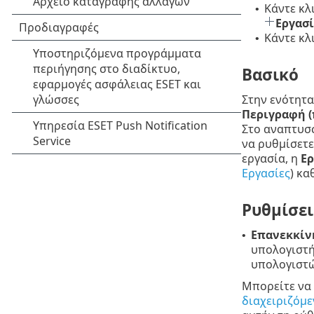
Κάντε κλ
•
Εργασ
Κάντε κλ
•
Βασικό
Στην ενότητ
Περιγραφή (
Στο αναπτυσ
να ρυθμίσετε
εργασία, η
Ερ
Εργασίες
) κα
Ρυθμίσει
Επανεκκίν
•
υπολογιστή
υπολογιστώ
Μπορείτε να
διαχειριζόμ