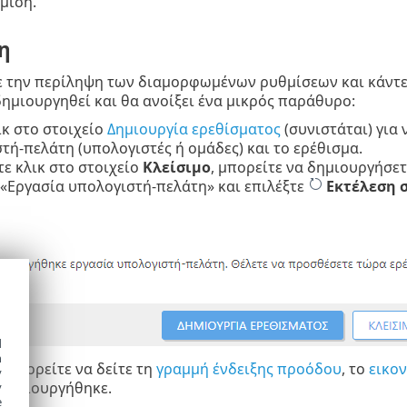
μιση.
η
 την περίληψη των διαμορφωμένων ρυθμίσεων και κάντε 
δημιουργηθεί και θα ανοίξει ένα μικρός παράθυρο:
ικ στο στοιχείο
Δημιουργία ερεθίσματος
(συνιστάται) για
τή-πελάτη (υπολογιστές ή ομάδες) και το ερέθισμα.
τε κλικ στο στοιχείο
Κλείσιμο
, μπορείτε να δημιουργήσε
 «Εργασία υπολογιστή-πελάτη» και επιλέξτε
Εκτέλεση σ
d
h
ς
μπορείτε να δείτε τη
γραμμή ένδειξης προόδου
, το
εικο
y
 δημιουργήθηκε.
y
e