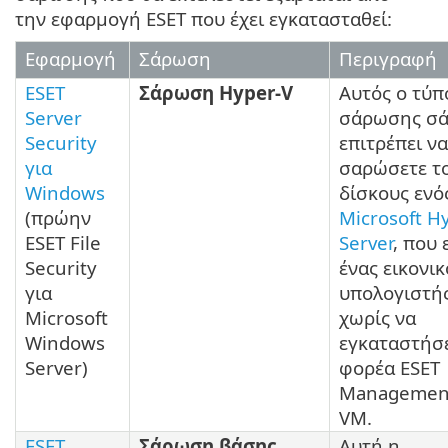
την εφαρμογή ESET που έχει εγκατασταθεί:
Εφαρμογή
Σάρωση
Περιγραφή
ESET
Σάρωση Hyper-V
Αυτός ο τύπ
Server
σάρωσης σά
Security
επιτρέπει να
για
σαρώσετε τ
Windows
δίσκους ενό
(πρώην
Microsoft H
ESET File
Server
, που 
Security
ένας εικονικ
για
υπολογιστής
Microsoft
χωρίς να
Windows
εγκαταστήσε
Server)
φορέα ESET
Managemen
VM.
ESET
Σάρωση βάσης
Αυτή η