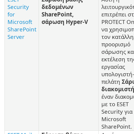
Security
δεδομένων
λειτουργικό
for
SharePoint,
επιτρέπει σ
Microsoft
σάρωση Hyper-V
PROTECT O
SharePoint
να χρησιμοπ
Server
τον κατάλλ
προορισμό
σάρωσης κα
εκτέλεση τη
εργασίας
υπολογιστή
πελάτη
Σάρ
διακομιστ
έναν διακομ
με το ESET
Security για
Microsoft
SharePoint.