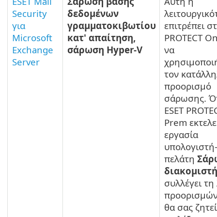
ESET Mail
Σάρωση βάσης
Αυτή η
Security
δεδομένων
λειτουργικό
για
γραμματοκιβωτίου
επιτρέπει σ
Microsoft
κατ' απαίτηση,
PROTECT O
Exchange
σάρωση Hyper-V
να
Server
χρησιμοποι
τον κατάλλ
προορισμό
σάρωσης. Ό
ESET PROTE
Prem εκτελε
εργασία
υπολογιστή
πελάτη
Σάρ
διακομιστ
συλλέγει τη
προορισμών
θα σας ζητεί