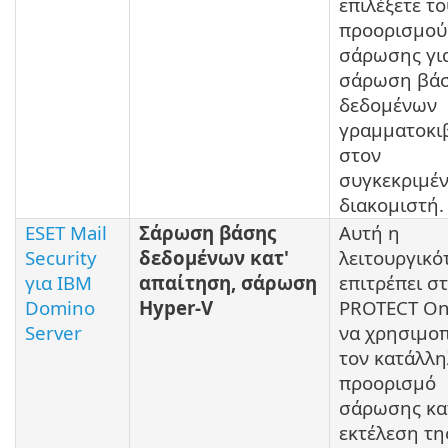
επιλέξετε το
προορισμού
σάρωσης γι
σάρωση βά
δεδομένων
γραμματοκι
στον
συγκεκριμέ
διακομιστή.
ESET Mail
Σάρωση βάσης
Αυτή η
Security
δεδομένων κατ'
λειτουργικό
για IBM
απαίτηση, σάρωση
επιτρέπει σ
Domino
Hyper-V
PROTECT O
Server
να χρησιμοπ
τον κατάλλ
προορισμό
σάρωσης κα
εκτέλεση τη