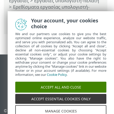
Εργασίες
>
Εργασίες υπολογιστή-πελάτη
>
Ερεθίσματα εργασίας υπολογιστή-
πελάτη
> Αντιστοίχιση εργασίας
υπολογιστή-πελάτη σε μια ομάδα ή σε
Your account, your cookies
υπολογιστές
choice
We and our partners use cookies to give you the best
optimized online experience, analyze our website traffic,
and serve you with personalized ads. You can agree to the
collection of all cookies by clicking "Accept all and close",
decline all non-essential cookies by choosing "Accept
essential cookies only", or adjust your cookie settings by
clicking "Manage cookies". You also have the right to
withdraw your consent or change your cookie preferences
Προβολή ιστότοπου επιφάνειας εργασίας
anytime by clicking the "Manage cookies" link in our website
footer or in your account settings (if available). For more
End of Life
information, see our
Cookie Policy
.
Γνωσιακή βάση ESET
Ομάδα συζήτησης ESET
ACCEPT ALL AND CLOSE
ESET Status Portal
Τοπική υποστήριξη
ACCEPT ESSENTIAL COOKIES ONLY
© 1992 - 2026 ESET, spol. s
Διαχείριση cookies
MANAGE COOKIES