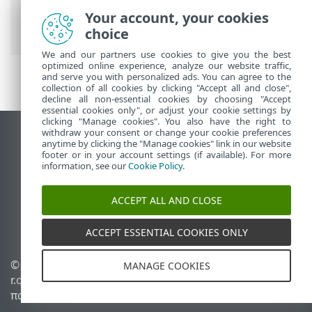
Εργασίες
>
Εργασίες υπολογιστή-πελάτη
Your account, your cookies
> Ενημέρωση μονάδων εφαρμογής
choice
We and our partners use cookies to give you the best
optimized online experience, analyze our website traffic,
and serve you with personalized ads. You can agree to the
collection of all cookies by clicking "Accept all and close",
decline all non-essential cookies by choosing "Accept
essential cookies only", or adjust your cookie settings by
clicking "Manage cookies". You also have the right to
withdraw your consent or change your cookie preferences
Προβολή ιστότοπου επιφάνειας εργασίας
anytime by clicking the "Manage cookies" link in our website
footer or in your account settings (if available). For more
End of Life
information, see our
Cookie Policy
.
Γνωσιακή βάση ESET
Ομάδα συζήτησης ESET
ACCEPT ALL AND CLOSE
ESET Status Portal
Τοπική υποστήριξη
ACCEPT ESSENTIAL COOKIES ONLY
© 1992 - 2026 ESET, spol. s
Διαχείριση cookies
MANAGE COOKIES
r.o. - Με την επιφύλαξη
Πολιτική cookie
παντός δικαιώματος.