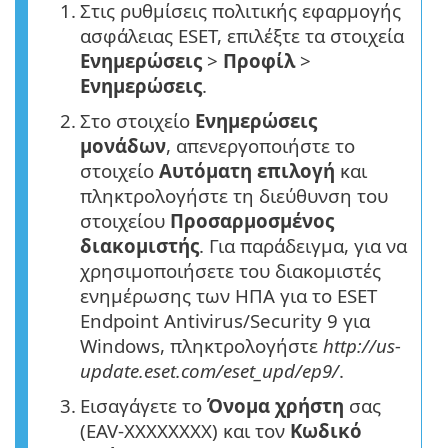
1.
Στις ρυθμίσεις πολιτικής εφαρμογής
ασφάλειας ESET, επιλέξτε τα στοιχεία
Ενημερώσεις
>
Προφίλ
>
Ενημερώσεις
.
2.
Στο στοιχείο
Ενημερώσεις
μονάδων
, απενεργοποιήστε το
στοιχείο
Αυτόματη επιλογή
και
πληκτρολογήστε τη διεύθυνση του
στοιχείου
Προσαρμοσμένος
διακομιστής
. Για παράδειγμα, για να
χρησιμοποιήσετε του διακομιστές
ενημέρωσης των ΗΠΑ για το ESET
Endpoint Antivirus/Security 9 για
Windows, πληκτρολογήστε
http://us-
update.eset.com/eset_upd/ep9/
.
3.
Εισαγάγετε το
Όνομα χρήστη
σας
(EAV-XXXXXXXX) και τον
Κωδικό