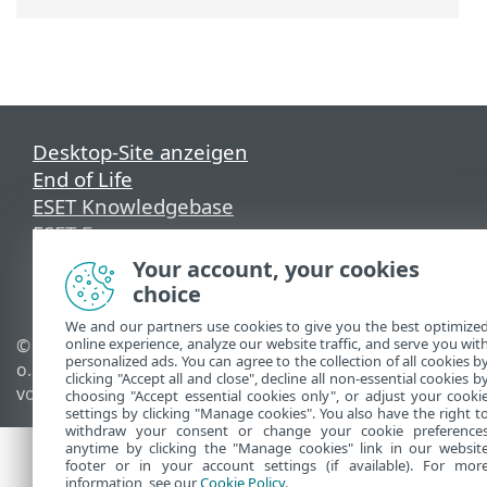
Desktop-Site anzeigen
End of Life
ESET Knowledgebase
ESET-Forum
ESET Status Portal
Your account, your cookies
Regionaler Support
choice
We and our partners use cookies to give you the best optimize
© 1992 - 2026 ESET, spol. s r.
Cookies verwalten
online experience, analyze our website traffic, and serve you wit
personalized ads. You can agree to the collection of all cookies b
o. - Alle Rechte
Cookie-Richtlinie
clicking "Accept all and close", decline all non-essential cookies b
vorbehalten.
choosing "Accept essential cookies only", or adjust your cooki
settings by clicking "Manage cookies". You also have the right t
withdraw your consent or change your cookie preference
anytime by clicking the "Manage cookies" link in our websit
footer or in your account settings (if available). For mor
information, see our
Cookie Policy
.