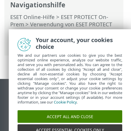
Navigationshilfe
ESET Online-Hilfe
>
ESET PROTECT On-
Prem
>
Verwendung von ESET PROTECT
On-Prem
>
ESET PROTECT On-Prem
Hauptmenü
> Mehr >
Zugriffsrechte
>
Your account, your cookies
Benutzer
choice
We and our partners use cookies to give you the best
optimized online experience, analyze our website traffic,
and serve you with personalized ads. You can agree to the
collection of all cookies by clicking "Accept all and close",
decline all non-essential cookies by choosing "Accept
essential cookies only", or adjust your cookie settings by
clicking "Manage cookies". You also have the right to
withdraw your consent or change your cookie preferences
Desktop-Site anzeigen
anytime by clicking the "Manage cookies" link in our website
footer or in your account settings (if available). For more
End of Life
information, see our
Cookie Policy
.
ESET Knowledgebase
ESET-Forum
ACCEPT ALL AND CLOSE
ESET Status Portal
Regionaler Support
ACCEPT ESSENTIAL COOKIES ONLY