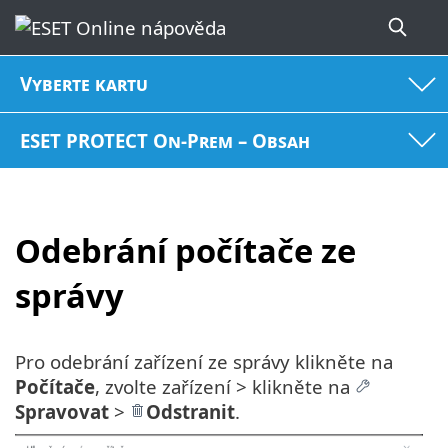
Vyberte kartu
ESET PROTECT On-Prem – Obsah
Odebrání počítače ze
správy
Pro odebrání zařízení ze správy klikněte na
Počítače
, zvolte zařízení > klikněte na
Spravovat
>
Odstranit
.