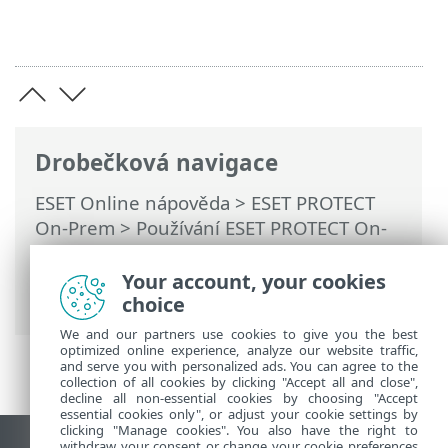
Drobečková navigace
ESET Online nápověda
>
ESET PROTECT
On-Prem
>
Používání ESET PROTECT On-
Prem
>
Hlavní menu ESET PROTECT On-
Prem
>
Počítače
> Odebrání počítače ze
Your account, your cookies
správy
choice
We and our partners use cookies to give you the best
optimized online experience, analyze our website traffic,
and serve you with personalized ads. You can agree to the
collection of all cookies by clicking "Accept all and close",
decline all non-essential cookies by choosing "Accept
essential cookies only", or adjust your cookie settings by
clicking "Manage cookies". You also have the right to
withdraw your consent or change your cookie preferences