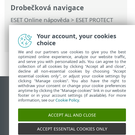
Drobečková navigace
ESET Online nápověda
>
ESET PROTECT
On-Prem
>
Používání ESET PROTECT On-
Prem
>
Hlavní menu ESET PROTECT On-
Your account, your cookies
Prem
> Další > Uživatelé zařízení
choice
We and our partners use cookies to give you the best
optimized online experience, analyze our website traffic,
and serve you with personalized ads. You can agree to the
collection of all cookies by clicking "Accept all and close",
decline all non-essential cookies by choosing "Accept
essential cookies only", or adjust your cookie settings by
clicking "Manage cookies". You also have the right to
withdraw your consent or change your cookie preferences
Zobrazit verzi pro počítač
anytime by clicking the "Manage cookies" link in our website
footer or in your account settings (if available). For more
End of Life
information, see our
Cookie Policy
.
ESET Databáze znalostí
ESET Forum
ACCEPT ALL AND CLOSE
ESET Status Portal
Regionální podpora
ACCEPT ESSENTIAL COOKIES ONLY