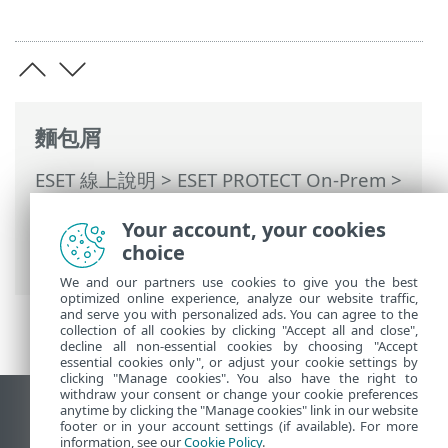
麵包屑
ESET 線上說明
>
ESET PROTECT On-Prem
>
開始使用
>
ESET Management 代理程式部
Your account, your cookies
署
>
本機部署
> 建立代理程式 (和 ESET 安
choice
全性產品) 安裝程式—Windows
We and our partners use cookies to give you the best
optimized online experience, analyze our website traffic,
and serve you with personalized ads. You can agree to the
collection of all cookies by clicking "Accept all and close",
decline all non-essential cookies by choosing "Accept
essential cookies only", or adjust your cookie settings by
clicking "Manage cookies". You also have the right to
withdraw your consent or change your cookie preferences
anytime by clicking the "Manage cookies" link in our website
檢視桌面網站
footer or in your account settings (if available). For more
End of Life
information, see our
Cookie Policy
.