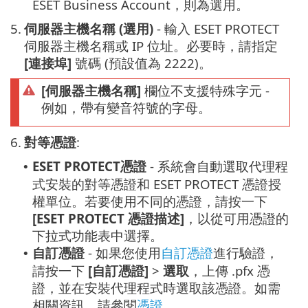
ESET Business Account，則為選用。
5.
伺服器主機名稱 (選用)
- 輸入 ESET PROTECT
伺服器主機名稱或 IP 位址。必要時，請指定
[連接埠]
號碼 (預設值為 2222)。
[伺服器主機名稱]
欄位不支援特殊字元 -
例如，帶有變音符號的字母。
6.
對等憑證
:
ESET PROTECT憑證
- 系統會自動選取代理程
•
式安裝的對等憑證和 ESET PROTECT 憑證授
權單位。若要使用不同的憑證，請按一下
[ESET PROTECT 憑證描述]
，以從可用憑證的
下拉式功能表中選擇。
自訂憑證
- 如果您使用
自訂憑證
進行驗證，
•
請按一下
[自訂憑證]
>
選取
，上傳 .pfx 憑
證，並在安裝代理程式時選取該憑證。如需
相關資訊，請參閱
憑證
。