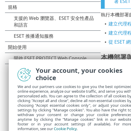
署 ESE
執行本機部署
建立代理程式
•
建立代理
•
從 ESET 
•
本機部署
如需更多有關如
Your account, your cookies
choice
請記住
群組。如
We and our partners use cookies to give you the best optimize
派給使
online experience, analyze our website traffic, and serve you wit
清單
。
personalized ads. You can agree to the collection of all cookies b
clicking "Accept all and close", decline all non-essential cookies b
choosing "Accept essential cookies only", or adjust your cooki
settings by clicking "Manage cookies". You also have the right t
withdraw your consent or change your cookie preference
anytime by clicking the "Manage cookies" link in our websit
footer or in your account settings (if available). For mor
information, see our
Cookie Policy
.