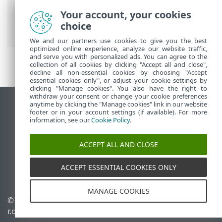
使用 ESET PROTECT On-Prem
>
ESET
Your account, your cookies
PROTECT On-Prem 主功能表
>
其他
>
憑證
choice
> 憑證授權單位
We and our partners use cookies to give you the best
optimized online experience, analyze our website traffic,
and serve you with personalized ads. You can agree to the
collection of all cookies by clicking "Accept all and close",
decline all non-essential cookies by choosing "Accept
essential cookies only", or adjust your cookie settings by
clicking "Manage cookies". You also have the right to
withdraw your consent or change your cookie preferences
anytime by clicking the "Manage cookies" link in our website
檢視桌面網站
footer or in your account settings (if available). For more
End of Life
information, see our
Cookie Policy
.
ESET 知識庫
ACCEPT ALL AND CLOSE
ESET 論壇
ESET Status Portal
ACCEPT ESSENTIAL COOKIES ONLY
地區設定
MANAGE COOKIES
© 1992 - 2026 ESET, spol. s
管理 Cookie
r.o. - 保留所有權利。
Cookie 原則