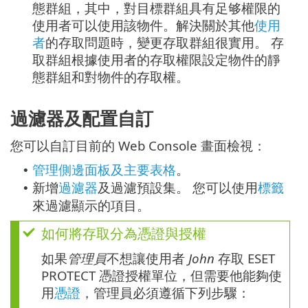
態群組，其中，對目標群組具有足够權限的
使用者可以使用該物件。解決關於其他
使用
者
的存取問題時，變更存取群組很實用。 存
取群組根據使用者的存取權限設定物件的靜
態群組和對物件的存取權。
過濾器及配置自訂
您可以自訂目前的 Web Console 畫面檢視：
管理側邊面板及主要表格
。
•
新增
過濾器
及過濾預設集。 您可以使用
標籤
•
來過濾顯示的項目。
如何將存取分為憑證與授權
如果
管理員
不想讓使用者
John
存取 ESET
PROTECT 憑證授權單位，但需要他能夠使
用
憑證
，管理員必須遵循下列步驟：