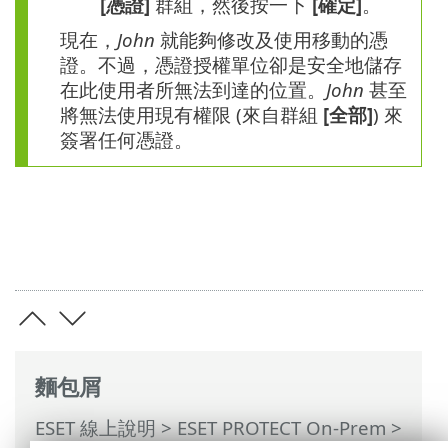
[憑證]
群組，然後按一下
[確定]
。
現在，
John
就能夠修改及使用移動的憑
證。不過，憑證授權單位卻是安全地儲存
在此使用者所無法到達的位置。
John
甚至
將無法使用現有權限 (來自群組
[全部]
) 來
簽署任何憑證。
麵包屑
ESET 線上說明
>
ESET PROTECT On-Prem
>