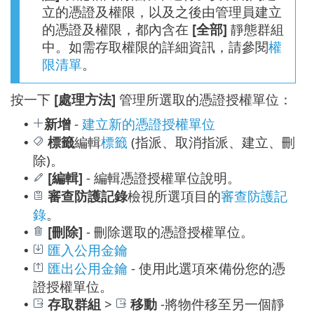
立的憑證及權限，以及之後由管理員建立
的憑證及權限，都內含在
[全部]
靜態群組
中。如需存取權限的詳細資訊，請參閱
權
限清單
。
按一下
[處理方法]
管理所選取的憑證授權單位：
新增
-
建立新的憑證授權單位
•
標籤
編輯
標籤
(指派、取消指派、建立、刪
•
除)。
[編輯]
- 編輯憑證授權單位說明。
•
審查防護記錄
檢視所選項目的
審查防護記
•
錄
。
[刪除]
- 刪除選取的憑證授權單位。
•
匯入公用金鑰
•
匯出公用金鑰
- 使用此選項來備份您的憑
•
證授權單位。
存取群組
>
移動
-將物件移至另一個靜
•