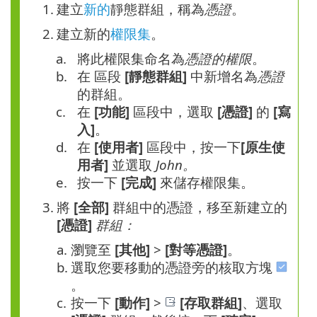
1.
建立
新的
靜態群組，稱為
憑證
。
2.
建立新的
權限集
。
a.
將此權限集命名為
憑證的權限
。
b.
在 區段
[靜態群組]
中新增名為
憑證
的群組。
c.
在
[功能]
區段中，選取
[憑證]
的
[寫
入]
。
d.
在
[使用者]
區段中，按一下
[原生使
用者]
並選取
John。
e.
按一下
[完成]
來儲存權限集。
3.
將
[全部]
群組中的憑證，移至新建立的
[憑證]
群組：
a.
瀏覽至
[其他]
>
[對等憑證]
。
b.
選取您要移動的憑證旁的核取方塊
。
c.
按一下
[動作]
>
[存取群組]
、選取