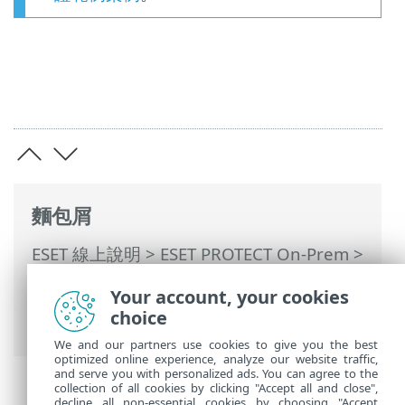
麵包屑
ESET 線上說明
>
ESET PROTECT On-Prem
>
開始使用
>
ESET Management 代理程式部
Your account, your cookies
署
>
遠端部署
> ESET Remote Deployment
choice
Tool
We and our partners use cookies to give you the best
optimized online experience, analyze our website traffic,
and serve you with personalized ads. You can agree to the
collection of all cookies by clicking "Accept all and close",
decline all non-essential cookies by choosing "Accept