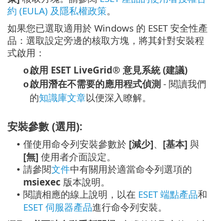
約 (EULA) 及隱私權政策
。
如果您已選取適用於 Windows 的 ESET 安全性產
品：選取設定旁邊的核取方塊，將其針對安裝程
式啟用：
啟用 ESET LiveGrid® 意見系統 (建議)
o
啟用潛在不需要的應用程式偵測
- 閱讀我們
o
的
知識庫文章
以便深入瞭解。
安裝參數 (選用):
僅使用命令列安裝參數於
[減少]
、
[基本]
與
•
[無]
使用者介面設定。
請參閱
文件
中有關用於適當命令列選項的
•
msiexec
版本說明。
閱讀相應的線上說明，以在
ESET 端點產品
和
•
ESET 伺服器產品
進行命令列安裝。