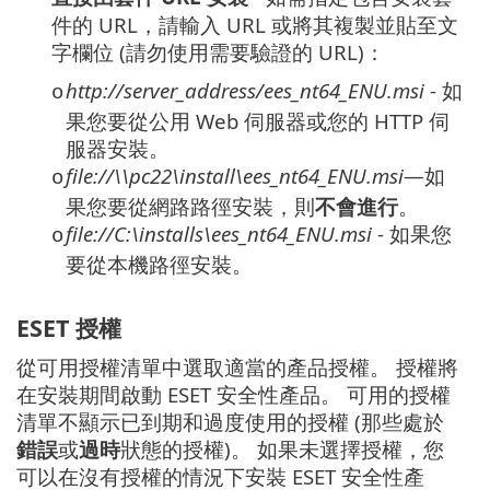
件的 URL，請輸入 URL 或將其複製並貼至文
字欄位 (請勿使用需要驗證的 URL)：
http://server_address/ees_nt64_ENU.msi
- 如
o
果您要從公用 Web 伺服器或您的 HTTP 伺
服器安裝。
file://\\pc22\install\ees_nt64_ENU.msi
—如
o
果您要從網路路徑安裝，則
不會進行
。
file://C:\installs\ees_nt64_ENU.msi
- 如果您
o
要從本機路徑安裝。
ESET 授權
從可用授權清單中選取適當的產品授權。 授權將
在安裝期間啟動 ESET 安全性產品。 可用的授權
清單不顯示已到期和過度使用的授權 (那些處於
錯誤
或
過時
狀態的授權)。 如果未選擇授權，您
可以在沒有授權的情況下安裝 ESET 安全性產