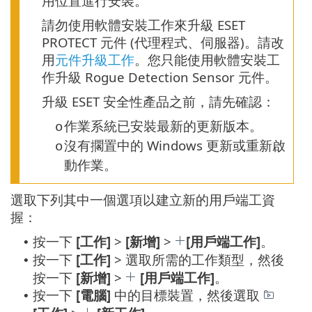
用位置進行安裝。
請勿使用軟體安裝工作來升級 ESET
PROTECT 元件 (代理程式、伺服器)。請改
用
元件升級工作
。您只能使用軟體安裝工
作升級 Rogue Detection Sensor 元件。
升級 ESET 安全性產品之前，請先確認：
作業系統已安裝最新的更新版本。
o
沒有擱置中的 Windows 更新或重新啟
o
動作業。
選取下列其中一個選項以建立新的用戶端工資
握：
按一下
[工作]
>
[新增]
>
[用戶端工作]
。
•
按一下
[工作]
> 選取所需的工作類型，然後
•
按一下
[新增]
>
[用戶端工作]
。
按一下
[電腦]
中的目標裝置，然後選取
•