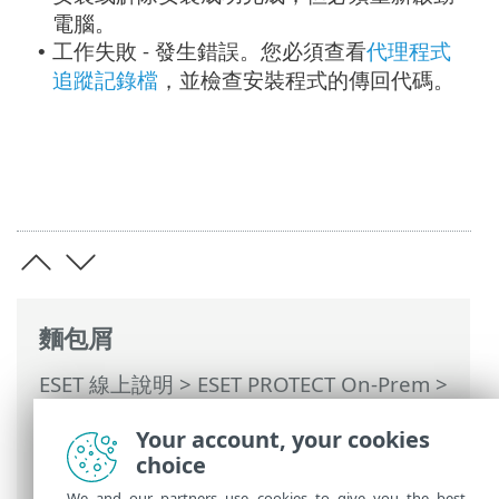
電腦。
工作失敗 - 發生錯誤。您必須查看
代理程式
•
追蹤記錄檔
，並檢查安裝程式的傳回代碼。
麵包屑
ESET 線上說明
>
ESET PROTECT On-Prem
>
使用 ESET PROTECT On-Prem
>
ESET
Your account, your cookies
PROTECT On-Prem 主功能表
>
工作
>
用戶
choice
端工作
> 軟體安裝
We and our partners use cookies to give you the best