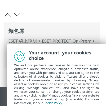
麵包屑
ESET 線上說明
>
ESET PROTECT On-Prem
>
使用 ESET PROTECT On-Prem
>
ESET
Your account, your cookies
PROTECT On-Prem 主功能表
>
工作
>
工作
choice
概觀
> 進度指示器
We and our partners use cookies to give you the best
optimized online experience, analyze our website traffic,
and serve you with personalized ads. You can agree to the
collection of all cookies by clicking "Accept all and close",
decline all non-essential cookies by choosing "Accept
essential cookies only", or adjust your cookie settings by
clicking "Manage cookies". You also have the right to
withdraw your consent or change your cookie preferences
anytime by clicking the "Manage cookies" link in our website
檢視桌面網站
footer or in your account settings (if available). For more
End of Life
information, see our
Cookie Policy
.