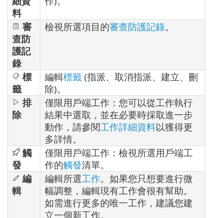
細資
作)。
料
審
檢視所選項目的
審查防護記錄
。
查防
護記
錄
標
編輯
標籤
(指派、取消指派、建立、刪
籤
除)。
排
僅限用戶端工作：您可以從工作執行
除
結果中選取，並在必要時採取進一步
動作，請參閱
工作詳細資料
以獲得更
多詳情。
觸
僅限用戶端工作：檢視所選用戶端工
發
作的
觸發
清單。
編
編輯所選
工作
。如果您只想要進行微
輯
幅調整，編輯現有工作會很有幫助。
如需進行更多的唯一工作，建議您建
立一個新工作。