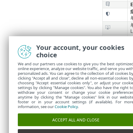
E
L
E
Your account, your cookies
E
choice
We and our partners use cookies to give you the best optimize
online experience, analyze our website traffic, and serve you wit
personalized ads. You can agree to the collection of all cookies b
clicking "Accept all and close", decline all non-essential cookies b
choosing "Accept essential cookies only", or adjust your cooki
settings by clicking "Manage cookies". You also have the right t
withdraw your consent or change your cookie preference
anytime by clicking the "Manage cookies" link in our websit
footer or in your account settings (if available). For mor
information, see our
Cookie Policy
.
ACCEPT ALL AND CLOSE