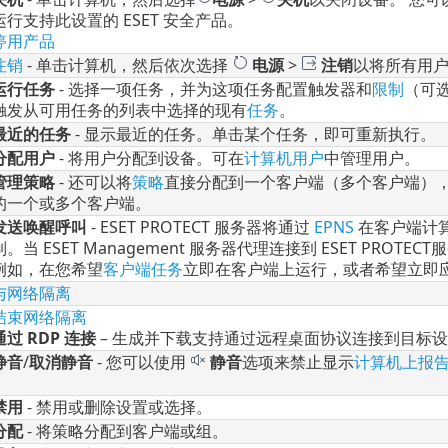
运行支持此设置的 ESET 安全产品。
停用产品
注销
- 单击计算机，然后依次选择
电源
>
注销
以将所有用
运行任务
- 选择一项任务，并为这项任务配置触发器和
限制
（可
触发从可用任务的列表中选择的现有
任务
。
最近的任务
- 显示最近的任务。单击某个任务，即可重新执行。
分配用户
- 将用户分配到设备。可在
计算机用户
中管理用户。
管理策略
- 还可以将
策略
直接分配到一个客户端（多个客户端）
的一个或多个客户端。
发送唤醒呼叫
- ESET PROTECT 服务器将通过
EPNS
在客户端计算机
制。当 ESET Management 服务器代理连接到 ESET PR
例如，在您希望
客户端任务
立即在客户端上运行，或者希望立即
与网络隔离
结束网络隔离
通过 RDP 连接
– 生成并下载支持通过远程桌面协议连接到目标
静音
/
取消静音
- 您可以使用
静音
选项来禁止显示
计算机上报
禁用
- 禁用或删除设置或选择。
分配
- 将策略分配到客户端或组。