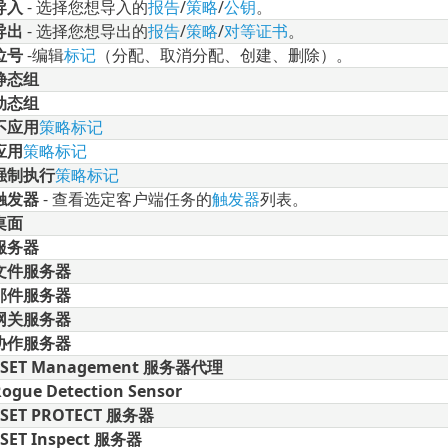
导入
- 选择您想导入的
报告
/
策略
/
公钥
。
导出
- 选择您想导出的
报告
/
策略
/
对等证书
。
位号
-
编辑
标记
（分配、取消分配、创建、删除）。
静态组
动态组
不应用
策略标记
应用
策略标记
强制执行
策略标记
触发器
- 查看选定客户端任务的
触发器
列表。
桌面
服务器
文件服务器
邮件服务器
网关服务器
协作服务器
ESET Management 服务器代理
ogue Detection Sensor
ESET PROTECT 服务器
ESET Inspect 服务器