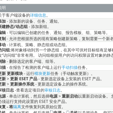
说明
关于客户端设备的
详细信息
。
添加
- 添加新的设备、任务、通知。
新建静态/动态组
- 添加新组。
编辑
- 可以编辑已创建的任务、通知、报告模板、组、策略等。
复制
- 允许您根据所选的现有策略创建新策略，复制需要一个新
移动
- 计算机、策略、静态组或动态组。
访问组
:
将对象移动到另一个静态组，在其中可供对目标组有足够
改“访问组”非常有用。 访问组根据用户的访问权限设置对象的静
删除
- 删除选定的客户端、组等。
扫描
- 在报告了检测的客户端上运行
手动扫描
任务。
更新
更新模块
- 运行
模块更新
任务（手动触发更新）。
更新
>
更新 ESET 产品
- 更新选定设备上安装的 ESET 产品。
更新
>
更新操作系统
- 更新选定设备上的操作系统。
审核日志
-
查看选定项目的
审核日志
。
电源
- 单击计算机，然后选择
电源
>
重新启动
以重新启动设备。
必须运行支持此设置的 ESET 安全产品。
恢复 - 将
隔离
文件恢复到其原始位置。
关机
- 单击计算机，然后选择
电源
>
关机
以关闭设备。
您可