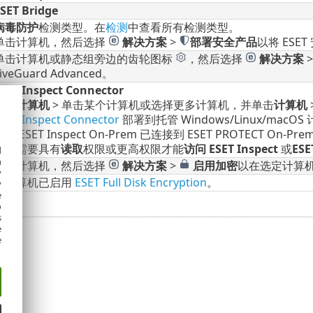
SET Bridge
病毒防护
检测类型。在
检测
中查看所有检测类型。
单击计算机，然后选择
解决方案
>
部署安全产品
以将 ESE
单击计算机或静态组旁边的齿轮图标
，然后选择
解决方案
iveGuard Advanced。
SET Inspect Connector
单击
计算机
> 单击某个计算机或选择更多计算机，并单击
计算机
SET Inspect Connector
部署到托管 Windows/Linux/macOS
并且 ESET Inspect On-Prem 已连接到 ESET PROTECT On-Pr
用户需要具有
读取
权限或更高权限才能
访问 ESET Inspect
或
ESE
d
h
单击计算机，然后选择
解决方案
>
启用加密
以在选定计算
y
此计算机已启用
ESET Full Disk Encryption
。
y
e
o
s
e
e