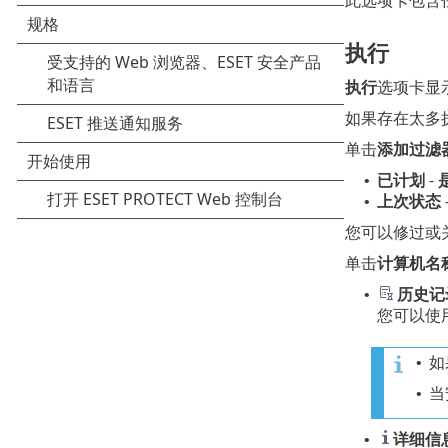
此选项卡包含
执行
执行
选项卡显
如果存在太多
单击
添加过滤
已计划
-
•
上次状态
•
您可以修过或
单击
计算机名
历史记
•
您可以使
如
•
当
•
详细信
•