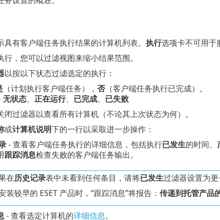
任务设置的概述。
示具有客户端任务执行结果的计算机列表。
执行
选项卡不可用于
执行，您可以过滤视图来缩小结果范围。
器
以按以下状态过滤选定的执行：
是
（计划执行客户端任务），
否
（客户端任务执行已完成）。
-
无状态
、
正在运行
、
已完成
、
已失败
关闭过滤器以查看所有计算机（不论其上次状态为何）。
称
或
计算机说明
下的一行以采取进一步操作：
录
- 查看客户端任务执行的详细信息，包括执行
已发生
的时间、
用
跟踪消息
检查失败的客户端任务输出。
果在
历史记录
表中未看到任何条目，请将
已发生
过滤器设置为更
安装较早的 ESET 产品时，“跟踪消息”将报告：
传递到托管产品
息
- 查看选定计算机的
详细信息
。