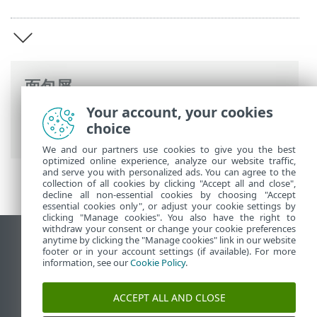
面包屑
Your account, your cookies
ESET 联机帮助
>
ESET PROTECT On-Prem
>
choice
ESET PROTECT On-Prem 简介
We and our partners use cookies to give you the best
optimized online experience, analyze our website traffic,
and serve you with personalized ads. You can agree to the
collection of all cookies by clicking "Accept all and close",
decline all non-essential cookies by choosing "Accept
essential cookies only", or adjust your cookie settings by
clicking "Manage cookies". You also have the right to
withdraw your consent or change your cookie preferences
anytime by clicking the "Manage cookies" link in our website
查看桌面站点
footer or in your account settings (if available). For more
End of Life
information, see our
Cookie Policy
.
ESET 知识库
ACCEPT ALL AND CLOSE
ESET 论坛