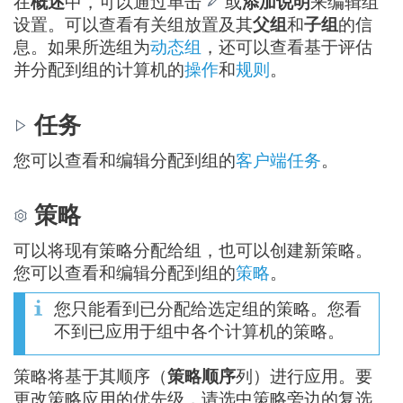
在
概述
中，可以通过单击
或
添加说明
来编辑组
设置。可以查看有关组放置及其
父组
和
子组
的信
息。如果所选组为
动态组
，还可以查看基于评估
并分配到组的计算机的
操作
和
规则
。
任务
您可以查看和编辑分配到组的
客户端任务
。
策略
可以将现有策略分配给组，也可以创建新策略。
您可以查看和编辑分配到组的
策略
。
您只能看到已分配给选定组的策略。您看
不到已应用于组中各个计算机的策略。
策略将基于其顺序（
策略顺序
列）进行应用。要
更改策略应用的优先级，请选中策略旁边的复选