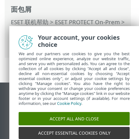
面包屑
ESET 联机帮助
>
ESET PROTECT On-Prem
>
使用 ESET PROTECT On-Prem
>
ESET
Your account, your cookies
PROTECT On-Prem 主菜单
>
计算机
>
组
>
choice
组详细信息
We and our partners use cookies to give you the best
optimized online experience, analyze our website traffic,
and serve you with personalized ads. You can agree to the
collection of all cookies by clicking "Accept all and close",
decline all non-essential cookies by choosing "Accept
essential cookies only", or adjust your cookie settings by
clicking "Manage cookies". You also have the right to
withdraw your consent or change your cookie preferences
anytime by clicking the "Manage cookies" link in our website
查看桌面站点
footer or in your account settings (if available). For more
End of Life
information, see our
Cookie Policy
.
ESET 知识库
ACCEPT ALL AND CLOSE
ESET 论坛
ESET Status Portal
ACCEPT ESSENTIAL COOKIES ONLY
区域支持