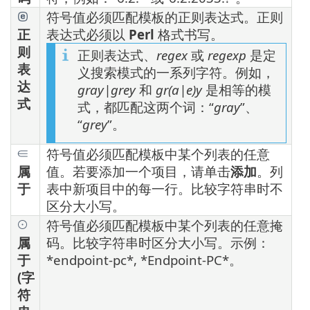
符号值必须匹配模板的正则表达式。正则
正
表达式必须以
Perl
格式书写。
则
正则表达式、
regex
或
regexp
是定
表
义搜索模式的一系列字符。例如，
达
gray|grey
和
gr(a|e)y
是相等的模
式
式，都匹配这两个词：“
gray
”、
“
grey
”。
符号值必须匹配模板中某个列表的任意
属
值。若要添加一个项目，请单击
添加
。列
于
表中新项目中的每一行。比较字符串时不
区分大小写。
符号值必须匹配模板中某个列表的任意掩
属
码。比较字符串时区分大小写。示例：
于
*endpoint-pc*, *Endpoint-PC*。
(字
符