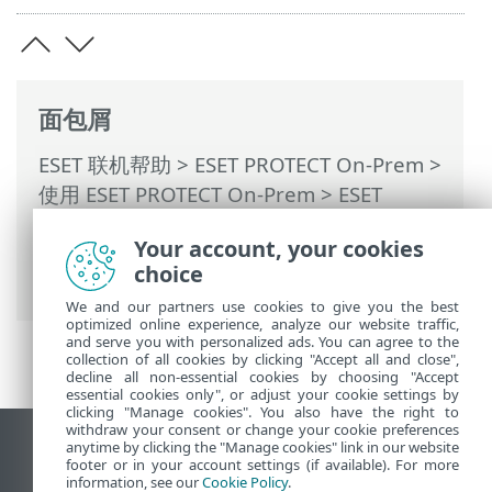
面包屑
ESET 联机帮助
>
ESET PROTECT On-Prem
>
使用 ESET PROTECT On-Prem
>
ESET
PROTECT On-Prem 主菜单
>
更多
>
动态组
Your account, your cookies
模板
>
动态组模板的规则
> 规则和逻辑连接
choice
符
We and our partners use cookies to give you the best
optimized online experience, analyze our website traffic,
and serve you with personalized ads. You can agree to the
collection of all cookies by clicking "Accept all and close",
decline all non-essential cookies by choosing "Accept
essential cookies only", or adjust your cookie settings by
clicking "Manage cookies". You also have the right to
withdraw your consent or change your cookie preferences
anytime by clicking the "Manage cookies" link in our website
查看桌面站点
footer or in your account settings (if available). For more
End of Life
information, see our
Cookie Policy
.