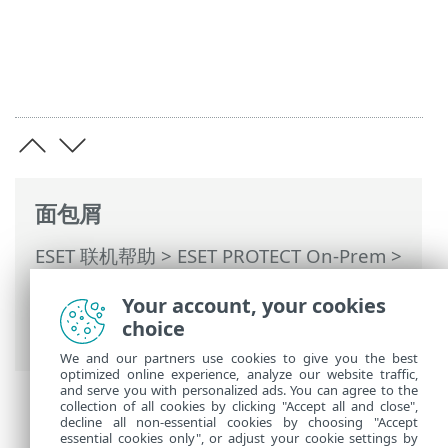
面包屑
ESET 联机帮助
>
ESET PROTECT On-Prem
>
使用 ESET PROTECT On-Prem
>
ESET
Your account, your cookies
PROTECT On-Prem 主菜单
>
计算机
>
组
>
choice
动态组
We and our partners use cookies to give you the best
optimized online experience, analyze our website traffic,
and serve you with personalized ads. You can agree to the
collection of all cookies by clicking "Accept all and close",
decline all non-essential cookies by choosing "Accept
essential cookies only", or adjust your cookie settings by