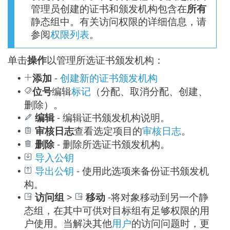
管理员创建的证书和颁发机构包含在
所有
静态组中。有关访问权限的详细信息，请
参阅
权限列表
。
单击
操作
以管理所选证书颁发机构：
添加
-
创建新的证书颁发机构
•
位号
编辑
标记
（分配、取消分配、创建、
•
删除）。
编辑
- 编辑证书颁发机构说明。
•
审核日志
查看选定项目的
审核日志
。
•
删除
- 删除所选证书颁发机构。
•
导入公钥
•
导出公钥
- 使用此选项来备份证书颁发机
•
构。
访问组
>
移动
-将对象移动到另一个静
•
态组，在其中可供对目标组有足够权限的用
户使用。当解决其他
用户
的访问问题时，更