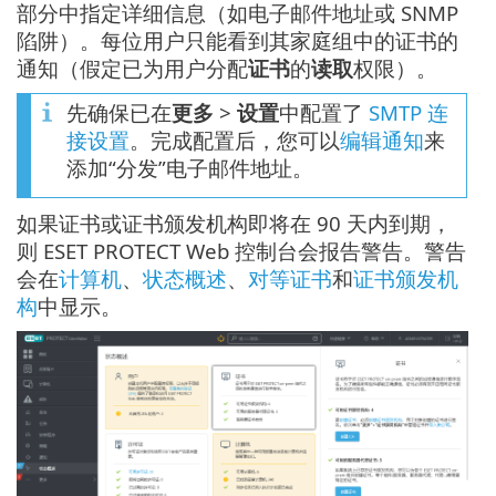
部分中指定详细信息（如电子邮件地址或 SNMP
陷阱）。每位用户只能看到其家庭组中的证书的
通知（假定已为用户分配
证书
的
读取
权限）。
先确保已在
更多
>
设置
中配置了
SMTP 连
接设置
。完成配置后，您可以
编辑通知
来
添加“分发”电子邮件地址。
如果证书或证书颁发机构即将在 90 天内到期，
则 ESET PROTECT Web 控制台会报告警告。警告
会在
计算机
、
状态概述
、
对等证书
和
证书颁发机
构
中显示。