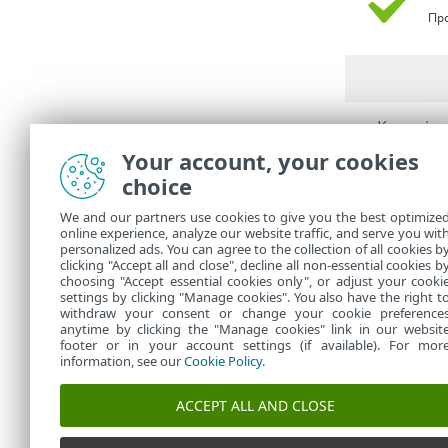
Клацніт
•
Клацніт
•
Your account, your cookies
комп’юте
choice
Розг
o
We and our partners use cookies to give you the best optimize
тип ро
online experience, analyze our website traffic, and serve you wit
Розг
o
personalized ads. You can agree to the collection of all cookies b
агента
clicking "Accept all and close", decline all non-essential cookies b
choosing "Accept essential cookies only", or adjust your cooki
settings by clicking "Manage cookies". You also have the right t
withdraw your consent or change your cookie preference
anytime by clicking the "Manage cookies" link in our websit
footer or in your account settings (if available). For mor
information, see our
Cookie Policy
.
ACCEPT ALL AND CLOSE