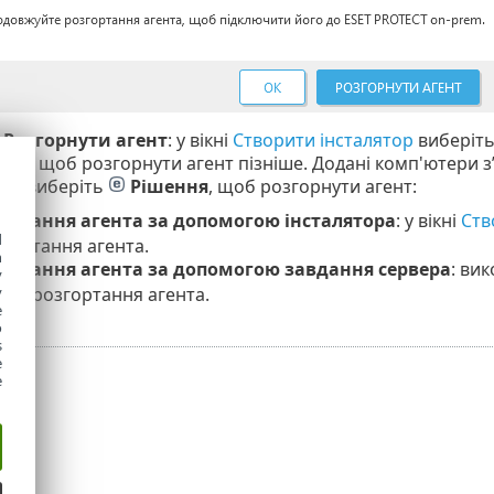
ь
Розгорнути агент
: у вікні
Створити інсталятор
виберіть
ь
ОК
, щоб розгорнути агент пізніше. Додані комп'ютери з
р і виберіть
Рішення
, щоб розгорнути агент:
ортання агента за допомогою інсталятора
: у вікні
Ств
d
згортання агента.
h
ортання агента за допомогою завдання сервера
: ви
y
для розгортання агента.
y
e
o
s
e
e