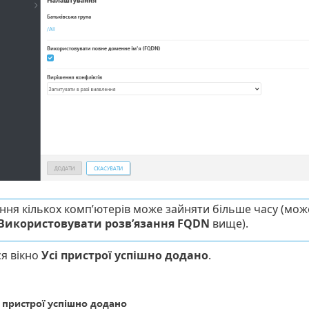
ння кількох комп’ютерів може зайняти більше часу (мож
Використовувати розв’язання FQDN
вище).
ся вікно
Усі пристрої успішно додано
.