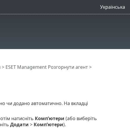
Українська
и
>
ESET Management Pозгорнути агент
>
ено чи додано автоматично. На вкладці
 потім натисніть
Комп’ютери
(або виберіть
цніть
Додати
>
Комп’ютери
).