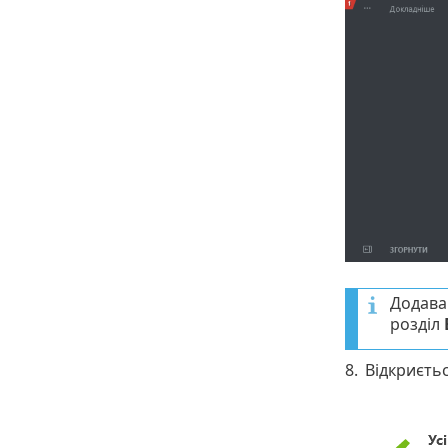
Додава
розділ
8.
Відкриєть