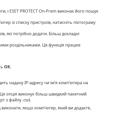
ти, і ESET PROTECT On-Prem виконає його пошук
ютер зі списку пристроїв, натисніть піктограму
ів, які потрібно додати. Більш докладні
ними роздільниками. Ця функція працює
ть
ОК
.
ить надану IP-адресу чи ім’я комп’ютера на
 Ця опція виконує більш швидкий пакетний
орт з файлу
.csv
).
д виконати, якщо комп’ютер, який ви додаєте,