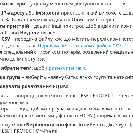
омп’ютери
– у цьому меню вам доступно кілька опцій:
ь
IP-адресу
або
ім’я хоста
пристрою, який ви хочете дода
жі. За бажанням можна додати
Опис
комп’ютерів.
ти пристрій
– додати інші пристрої. Щоб видалити комп’
а
або
Видалити все
.
 CSV
– передача файлу
.csv
, що містить перелік комп’ютер
ті див. в розділі
Передача імпортованих файлів CSV
.
е
спеціальний список комп’ютерів, розділений спеціаль
ічно до імпорту
.csv
.
Вибрати теги
, щоб
призначити теги
.
ка група
– виберіть наявну батьківську групу та натисні
овувати розв’язання FQDN:
іть прапорець, після чого сервер ESET PROTECT перевод
оменне ім’я.
ь прапорець, щоб імпортувати надані імена комп’ютерів.
 комп’ютерів із іменами у форматі FQDN (наприклад, імп
вному меню
Вирішення конфліктів
виберіть дію, яку слі
 в ESET PROTECT On-Prem: