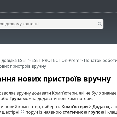
 довідка ESET
>
ESET PROTECT On-Prem
>
Початок робот
ових пристроїв вручну
ння нових пристроїв вручну
озволяє вручну додавати Комп’ютери, які не було знайд
або
Група
можна додавати нові комп’ютери.
и новий комп’ютер, виберіть
Комп’ютери
>
Додати
, а
у шестірні
поруч із наявною
статичною групою
і кла