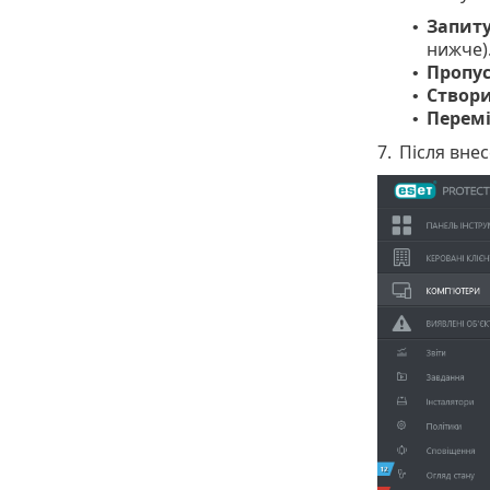
Запиту
•
нижче)
Пропус
•
Створи
•
Перемі
•
7.
Після вне