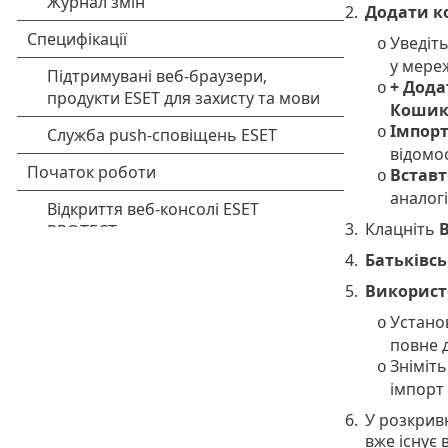
2.
Додати к
Уведіт
o
у мере
+ Дода
o
Кошик
Імпорт
o
відомос
Вставт
o
аналог
3.
Клацніть
4.
Батьківсь
5.
Використ
Установ
o
повне д
Зніміт
o
імпорт
6.
У розкри
вже існує