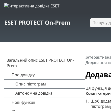
ESET PROTECT On-Prem
Інтерактивна
Додавання н
Додава
Ця функція д
Комп’ютери
1.
Щоб додат
піктограм