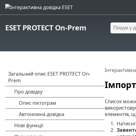
ESET PROTECT On-Prem
Інтерактивна
Імпорт
Список можн
використовує
елементів, щ
1.
Натисн
2.
Завант