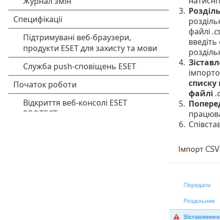
натисні
3.
Розділ
розділь
файлі
.c
введіть
розділь
4.
Зіставл
імпорто
списку 
файлі
.
5.
Попере
працюв
6.
Співста