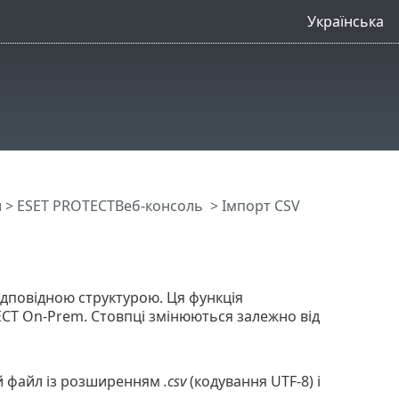
Українська
и
>
ESET PROTECTВеб-консоль
> Імпорт CSV
ідповідною структурою. Ця функція
ECT On-Prem. Стовпці змінюються залежно від
ий файл із розширенням
.csv
(кодування UTF-8) і