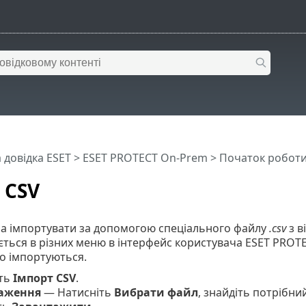
 довідка ESET
>
ESET PROTECT On-Prem
>
Початок робот
 CSV
а імпортувати за допомогою спеціального файлу
.csv
з в
ться в різних меню в інтерфейс користувача ESET PROT
о імпортуються.
іть
Імпорт CSV
.
аження
— Натисніть
Вибрати файл
, знайдіть потрібн