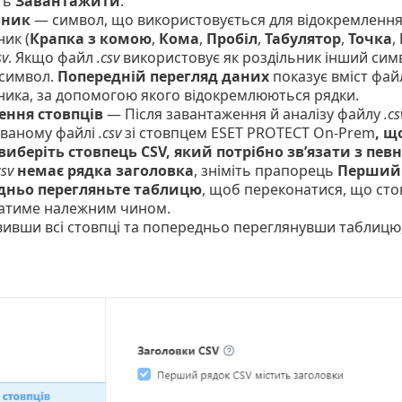
ть
Завантажити
.
ьник
— символ, що використовується для відокремлення т
ник (
Крапка з комою
,
Кома
,
Пробіл
,
Табулятор
,
Точка
,
sv
. Якщо файл
.csv
використовує як роздільник інший симв
 символ.
Попередній перегляд даних
показує вміст фа
ника, за допомогою якого відокремлюються рядки.
ення стовпців
— Після завантаження й аналізу файлу
.cs
ваному файлі
.csv
зі стовпцем ESET PROTECT On-Prem
, щ
виберіть стовпець CSV, який потрібно зв’язати з пе
csv
немає рядка заголовка
, зніміть прапорець
Перший 
дньо перегляньте таблицю
, щоб переконатися, що сто
атиме належним чином.
вивши всі стовпці та попередньо переглянувши таблицю