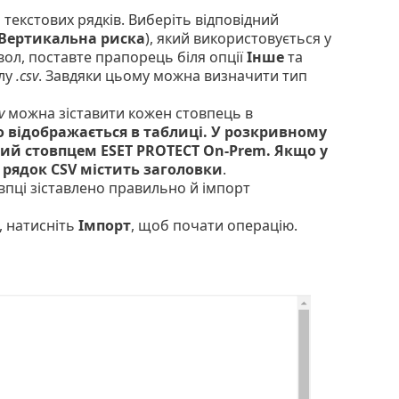
екстових рядків. Виберіть відповідний
Вертикальна риска
), який використовується у
ол, поставте прапорець біля опції
Інше
та
йлу
.csv
. Завдяки цьому можна визначити тип
v
можна зіставити кожен стовпець в
о відображається в таблиці. У розкривному
вний стовпцем ESET PROTECT On-Prem. Якщо у
рядок CSV містить заголовки
.
впці зіставлено правильно й імпорт
, натисніть
Імпорт
, щоб почати операцію.