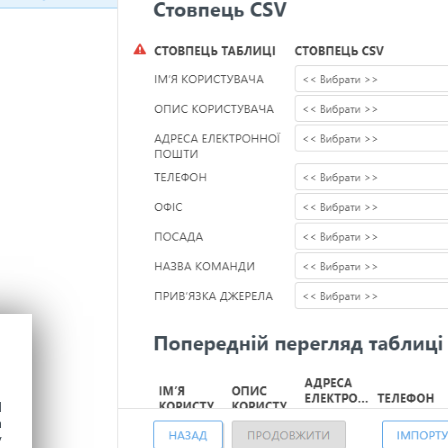
d
h
y