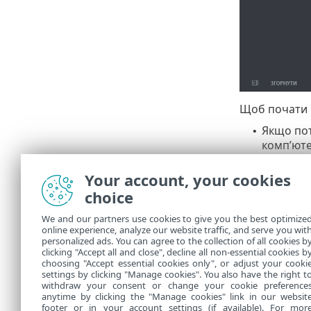
Щоб почати с
Якщо по
•
комп’ютер
Виберіть 
•
Налаштуй
•
Your account, your cookies
Director
choice
We and our partners use cookies to give you the best optimize
Ви мож
online experience, analyze our website traffic, and serve you wit
personalized ads. You can agree to the collection of all cookies b
комп’ют
clicking "Accept all and close", decline all non-essential cookies b
choosing "Accept essential cookies only", or adjust your cooki
settings by clicking "Manage cookies". You also have the right t
withdraw your consent or change your cookie preference
anytime by clicking the "Manage cookies" link in our websit
footer or in your account settings (if available). For mor