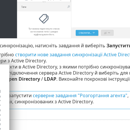
инхронізацію, натисніть завдання й виберіть
Запустит
трібно
створити нове завдання синхронізації Active Direc
и з Active Directory.
об’єкти в Active Directory, з якими потрібно синхронізува
те підключення сервера Active Directory й виберіть дл
y
/
Open Directory
/
LDAP
. Виконайте покрокові інструкції 
d
ете запустити
серверне завдання "Розгортання агента"
,
h
y
ерах, синхронізованих з Active Directory.
y
e
o
s
e
e