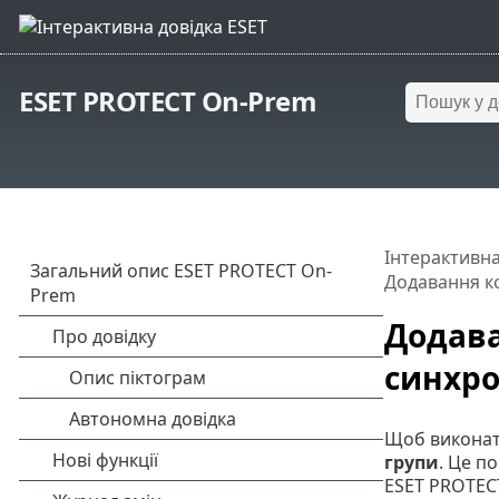
ESET PROTECT On-Prem
Інтерактивна
Додавання ко
Додава
синхрон
Щоб виконати
групи
. Це п
ESET PROTECT