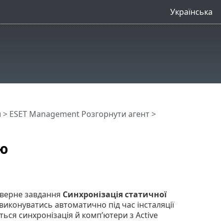
Українська
и
>
ESET Management Pозгорнути агент
>
ю
ерверне завдання
Синхронізація статичної
виконуватись автоматично під час інсталяції
ься синхронізація й комп’ютери з Active