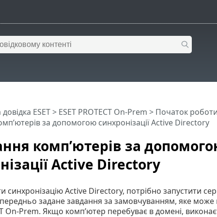
 довідка ESET
>
ESET PROTECT On-Prem
>
Початок робот
мп’ютерів за допомогою синхронізації Active Directory
ння комп’ютерів за допомого
ізації Active Directory
 синхронізацію Active Directory, потрібно запустити с
опередньо задане завдання за замовчуванням, яке може 
 On-Prem. Якщо комп’ютер перебуває в домені, виконаєт