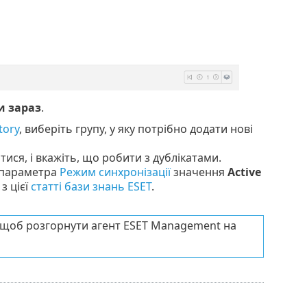
и зараз
.
tory
, виберіть групу, у яку потрібно додати нові
тися, і вкажіть, що робити з дублікатами.
я параметра
Режим синхронізації
значення
Active
з цієї
статті бази знань ESET
.
 щоб розгорнути агент ESET Management на