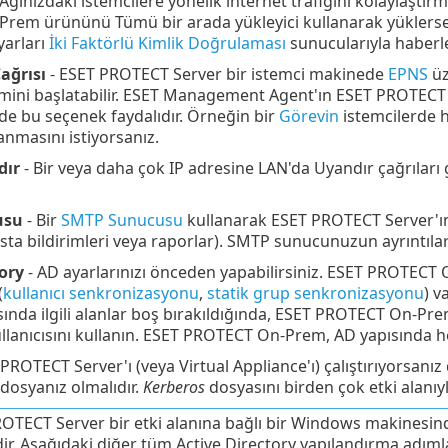
 Ağınızdaki istemcilere yönelik internet trafiğini kolaylaştırm
em ürününü Tümü bir arada yükleyici kullanarak yüklerseniz
yarları
İki Faktörlü Kimlik Doğrulaması
sunucularıyla haberle
ağrısı
- ESET PROTECT Server bir istemci makinede
EPNS
üz
mini başlatabilir. ESET Management Agent'ın ESET PROTECT 
de bu seçenek faydalıdır. Örneğin bir
Görevin
istemcilerde h
masını istiyorsanız.
dır
- Bir veya daha çok IP adresine LAN'da Uyandır çağrılar
usu
- Bir
SMTP Sunucusu
kullanarak ESET PROTECT Server'ın e
ta bildirimleri veya raporlar). SMTP sunucunuzun ayrıntıları
ory
- AD ayarlarınızı önceden yapabilirsiniz. ESET PROTECT
(
kullanıcı senkronizasyonu
,
statik grup senkronizasyonu
) v
ında ilgili alanlar boş bırakıldığında, ESET PROTECT On-Prem 
lanıcısını kullanın. ESET PROTECT On-Prem, AD yapısında he
 PROTECT Server'ı (veya Virtual Appliance'ı) çalıştırıyorsan
dosyanız olmalıdır.
Kerberos
dosyasını birden çok etki alanıyl
OTECT Server bir etki alanına bağlı bir Windows makinesind
ir. Aşağıdaki diğer tüm Active Directory yapılandırma adımları