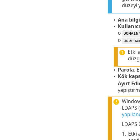
düzeyi 
Ana bilg
•
Kullanıcı
•
o
DOMAIN
o
userna
Etki 
düzgü
Parola
: 
•
Kök kaps
•
Ayırt Edi
yapıştırm
Windows
LDAPS (
yapıland
LDAPS üz
1.
Etki 