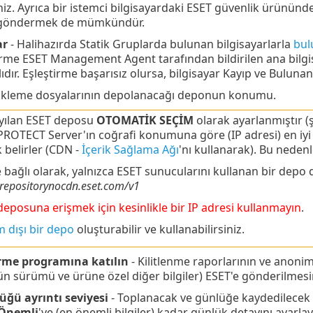
iniz. Ayrıca bir istemci bilgisayardaki ESET güvenlik ürünün
göndermek de mümkündür.
ar
- Halihazırda Statik Gruplarda bulunan bilgisayarlarla
bul
tirme ESET Management Agent tarafından bildirilen ana bilgi
lıdır. Eşleştirme başarısız olursa, bilgisayar Kayıp ve Bulunan
ükleme dosyalarının depolanacağı deponun konumu.
yılan ESET deposu
OTOMATİK SEÇİM
olarak ayarlanmıştır (
PROTECT Server'ın coğrafi konumuna göre (IP adresi) en iy
 belirler (CDN -
İçerik Sağlama Ağı
'nı kullanarak). Bu neden
 bağlı olarak, yalnızca ESET sunucularını kullanan bir depo d
/repositorynocdn.eset.com/v1
eposuna erişmek için kesinlikle bir IP adresi kullanmayın
.
 dışı bir depo
oluşturabilir ve kullanabilirsiniz.
irme programına katılın
- Kilitlenme raporlarının ve anonim
n sürümü ve ürüne özel diğer bilgiler) ESET'e gönderilmesini
ğü ayrıntı seviyesi
- Toplanacak ve günlüğe kaydedilecek o
Önemli
'ye (en önemli bilgiler) kadar günlük detayını ayarlaya