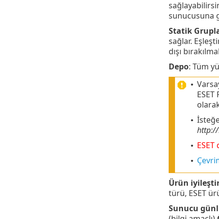
sağlayabilirs
sunucusuna 
Statik Grupl
sağlar. Eşleş
dışı bırakılma
Depo
: Tüm y
Varsa
•
ESET 
olarak
İsteğe
•
http:/
ESET d
•
Çevrim
•
Ürün iyileşt
türü, ESET ürü
Sunucu günlü
(bilgi amaçlı)