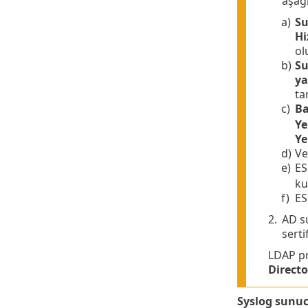
aşağı
a)
Su
Hi
ol
b)
Su
ya
ta
c)
Ba
Ye
Ye
d)
Ve
e)
ES
ku
f)
ES
2.
AD su
serti
LDAP pr
Directo
Syslog sunu