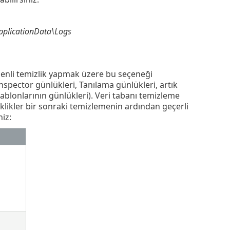
pplicationData\Logs
üzenli temizlik yapmak üzere bu seçeneği
sInspector günlükleri, Tanılama günlükleri, artık
şablonlarının günlükleri). Veri tabanı temizleme
işiklikler bir sonraki temizlemenin ardından geçerli
niz: