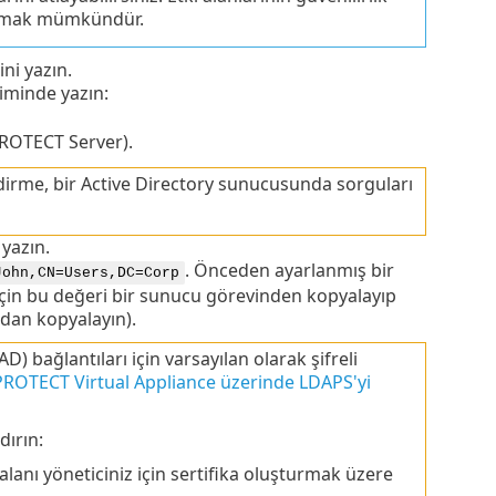
yapmak mümkündür.
ni yazın.
çiminde yazın:
PROTECT Server).
ndirme, bir Active Directory sunucusunda sorguları
 yazın.
. Önceden ayarlanmış bir
John,CN=Users,DC=Corp
çin bu değeri bir sunucu görevinden kopyalayıp
dan kopyalayın).
bağlantıları için varsayılan olarak şifreli
PROTECT Virtual Appliance üzerinde LDAPS'yi
dırın:
i alanı yöneticiniz için sertifika oluşturmak üzere