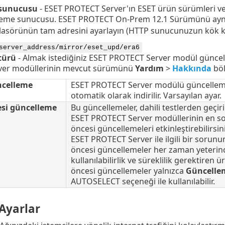
sunucusu
- ESET PROTECT Server'ın ESET ürün sürümleri ve
lleme sunucusu. ESET PROTECT On-Prem 12.1 Sürümünü ayna
lasörünün tam adresini ayarlayın (HTTP sunucunuzun kök k
server_address/mirror/eset_upd/era6
türü
- Almak istediğiniz ESET PROTECT Server modül güncel
ver modüllerinin mevcut sürümünü
Yardım
>
Hakkında
böl
ncelleme
ESET PROTECT Server modülü güncellemel
otomatik olarak indirilir. Varsayılan ayar.
si güncelleme
Bu güncellemeler, dahili testlerden geçir
ESET PROTECT Server modüllerinin en s
öncesi güncellemeleri etkinleştirebilirs
ESET PROTECT Server ile ilgili bir sorun
öncesi güncellemeler her zaman yeterince
kullanılabilirlik ve süreklilik gerektiren
öncesi güncellemeler yalnızca
Güncelle
AUTOSELECT seçeneği ile kullanılabilir.
Ayarlar