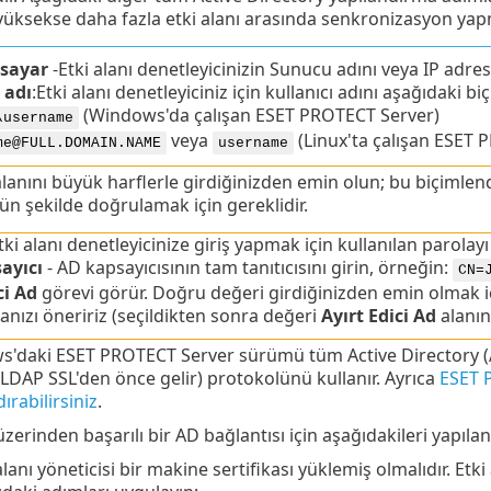
yüksekse daha fazla etki alanı arasında senkronizasyon 
isayar
-
Etki alanı denetleyicinizin Sunucu adını veya IP adresi
 adı
:
Etki alanı denetleyiciniz için kullanıcı adını aşağıdaki bi
(Windows'da çalışan ESET PROTECT Server)
\username
veya
(Linux'ta çalışan ESET 
me@FULL.DOMAIN.NAME
username
alanını büyük harflerle girdiğinizden emin olun; bu biçimle
n şekilde doğrulamak için gereklidir.
Etki alanı denetleyicinize giriş yapmak için kullanılan parolayı
ayıcı
- AD kapsayıcısının tam tanıtıcısını girin, örneğin:
CN=
ci Ad
görevi görür. Doğru değeri girdiğinizden emin olmak i
anızı öneririz (seçildikten sonra değeri
Ayırt Edici Ad
alanın
'daki ESET PROTECT Server sürümü tüm Active Directory (AD) 
LDAP SSL'den önce gelir) protokolünü kullanır. Ayrıca
ESET 
ırabilirsiniz
.
erinden başarılı bir AD bağlantısı için aşağıdakileri yapılan
alanı yöneticisi bir makine sertifikası yüklemiş olmalıdır. Etk