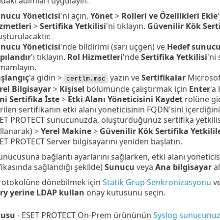
daki adımları uygulayın:
nucu Yöneticisi
'ni açın,
Yönet
>
Rolleri ve Özellikleri Ekle
zmetleri
>
Sertifika Yetkilisi
'ni tıklayın.
Güvenilir Kök Serti
uşturulacaktır.
nucu Yöneticisi
'nde bildirimi (sarı üçgen) ve
Hedef sunucud
pılandır
'ı tıklayın.
Rol Hizmetleri
'nde
Sertifika Yetkilisi
'ni
mamlayın.
şlangıç
'a gidin >
yazın ve
Sertifikalar
Microsof
certlm.msc
rel Bilgisayar
>
Kişisel
bölümünde çalıştırmak için
Enter
'a
ni Sertifika İste
>
Etki Alanı Yöneticisini Kaydet
rolüne gi
rilen sertifikanın etki alanı yöneticisinin
FQDN
'sini içerdiğin
ET PROTECT sunucunuzda, oluşturduğunuz sertifika yetkilisi
llanarak) >
Yerel Makine
>
Güvenilir Kök Sertifika Yetkilil
ET PROTECT Server bilgisayarını yeniden başlatın.
nucusuna bağlantı ayarlarını sağlarken, etki alanı yöneticisi
fikasında sağlandığı şekilde)
Sunucu
veya
Ana bilgisayar
al
otokolüne dönebilmek için
Statik Grup Senkronizasyonu
v
ry yerine LDAP kullan
onay kutusunu seçin.
cusu
- ESET PROTECT On-Prem ürününün
Syslog sunucunu