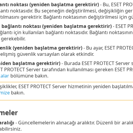
ntı noktası (yeniden başlatma gerektirir)
- Bu, ESET PROT
antı noktasıdır. Bu seçeneğin değiştirilmesi, değişikliğin g
ılmasını gerektirir. Bağlantı noktasının değiştirilmesi için gü
bağlantı noktası (yeniden başlatma gerektirir)
- ESET P
lantı için kullanılan bağlantı noktasıdır. Bağlantı noktasının
 gerekebilir.
enlik (yeniden başlatma gerektirir)
- Bu ayar, ESET PROTEC
 Gelişmiş güvenlik varsayılan olarak etkindir.
niden başlatma gerektirir)
- Burada ESET PROTECT Server ser
SET PROTECT Server tarafından kullanılması gereken ESET PROT
kalar
bölümüne bakın.
şiklikler, ESET PROTECT Server hizmetinin yeniden başlatılmas
mize
bakın.
meler
ralığı
- Güncellemelerin alınacağı aralıktır. Düzenli bir aralı
bilirsiniz.