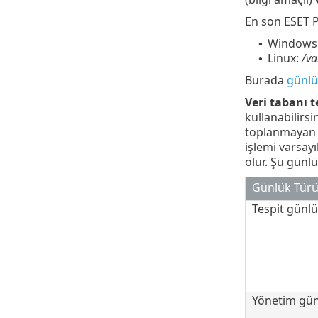
En son ESET P
Windows
•
Linux:
/va
•
Burada
günlü
Veri tabanı t
kullanabilirsi
toplanmayan gü
işlemi varsayı
olur. Şu günlü
Günlük Tür
Tespit günlü
Yönetim gün