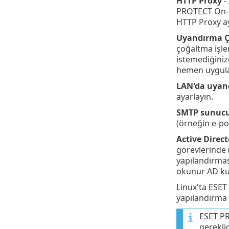
HTTP Proxy
-
PROTECT On-Pr
HTTP Proxy a
Uyandırma Ç
çoğaltma işle
istemediğiniz
hemen uygulan
LAN'da uyan
ayarlayın.
SMTP sunuc
(örneğin e-pos
Active Direct
görevlerinde 
yapılandırmas
okunur AD kul
Linux'ta ESET
yapılandırma 
ESET PR
gereklid