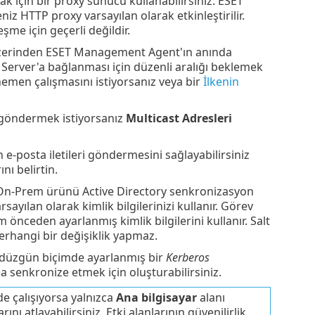
ak için bir proxy sunucu kullanabilirsiniz. ESET
 HTTP proxy varsayılan olarak etkinleştirilir.
şme için geçerli değildir.
erinden ESET Management Agent'ın anında
Server'a bağlanması için düzenli aralığı beklemek
emen çalışmasını istiyorsanız veya bir
İlkenin
ı göndermek istiyorsanız
Multicast Adresleri
-posta iletileri göndermesini sağlayabilirsiniz
nı belirtin.
 On-Prem ürünü Active Directory senkronizasyon
arsayılan olarak kimlik bilgilerinizi kullanır. Görev
önceden ayarlanmış kimlik bilgilerini kullanır. Salt
rhangi bir değişiklik yapmaz.
ız düzgün biçimde ayarlanmış bir
Kerberos
a senkronize etmek için oluşturabilirsiniz.
e çalışıyorsa yalnızca
Ana bilgisayar
alanı
nı atlayabilirsiniz. Etki alanlarının güvenilirlik