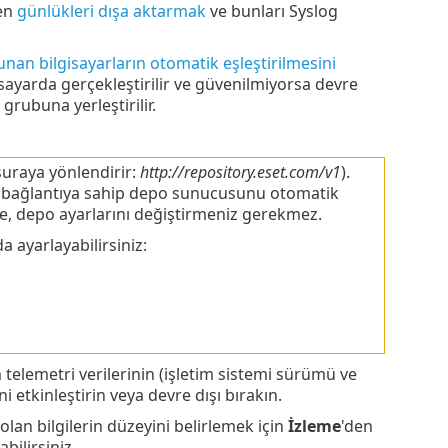
den
günlükleri dışa aktarmak
ve bunları Syslog
unan bilgisayarların otomatik eşleştirilmesini
sayarda gerçekleştirilir ve güvenilmiyorsa devre
 grubuna yerleştirilir.
şuraya yönlendirir:
http://repository.eset.com/v1
).
i bağlantıya sahip depo sunucusunu otomatik
le, depo ayarlarını değiştirmeniz gerekmez.
a ayarlayabilirsiniz:
 telemetri verilerinin (işletim sistemi sürümü ve
 etkinleştirin veya devre dışı bırakın.
lan bilgilerin düzeyini belirlemek için
İzleme
'den
bilirsiniz.