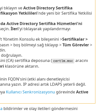
'yi tıklayın ve
Active Directory Sertifika
fikasyon Yetkilileri
'nde yeni bir Sertifika Yetkilisi
a Active Directory Sertifika Hizmetleri'ni
 seçin.
İleri
'yi tıklayarak yapılandırmayı
t Yönetim Konsolu ek bileşenini >
Sertifikalar >
 basın > boş bölmeyi sağ tıklayıp >
Tüm Görevler
>
din.
i doğrulayın.
ni (CA) sertifika deposuna (
aracını
certlm.msc
eri
klasörüne aktarın.
nin FQDN'sini (etki alanı denetleyicisi
anına yazın. IP adresi artık LDAPS yeterli değil.
eya
Kullanıcı Senkronizasyonu
görevinde
Active
za
bildirimler ve olay iletileri göndermesini