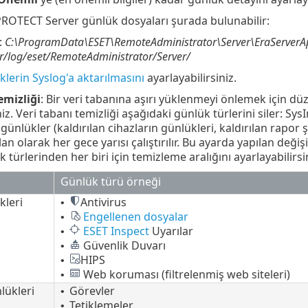
ROTECT Server günlük dosyaları şurada bulunabilir:
:
C:\ProgramData\ESET\RemoteAdministrator\Server\EraServerA
r/log/eset/RemoteAdministrator/Server/
klerin Syslog'a aktarılmasını
ayarlayabilirsiniz.
emizliği
: Bir veri tabanına aşırı yüklenmeyi önlemek için d
niz. Veri tabanı temizliği aşağıdaki günlük türlerini siler: Sy
nlükler (kaldırılan cihazların günlükleri, kaldırılan rapor 
lan olarak her gece yarısı çalıştırılır. Bu ayarda yapılan değ
k türlerinden her biri için temizleme aralığını ayarlayabilirsi
ü
Günlük türü örneği
kleri
Antivirus
•
Engellenen dosyalar
•
ESET Inspect
Uyarılar
•
Güvenlik Duvarı
•
HIPS
•
Web koruması (filtrelenmiş web siteleri)
•
lükleri
Görevler
•
Tetiklemeler
•