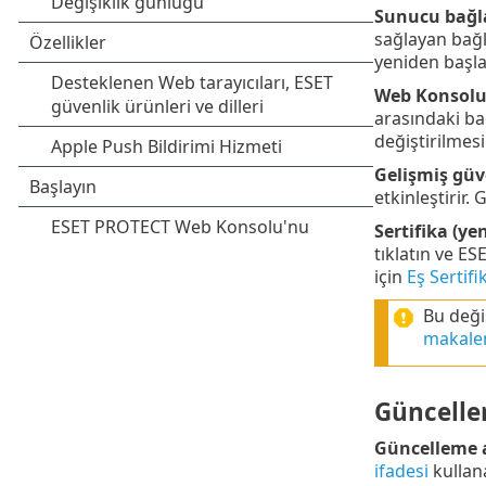
Sunucu bağla
sağlayan bağl
yeniden başlat
Web Konsolu 
arasındaki bağ
değiştirilmesi
Gelişmiş güv
etkinleştirir.
Sertifika (ye
tıklatın ve E
için
Eş Sertifi
Bu deği
makale
Güncelle
Güncelleme a
ifadesi
kullana