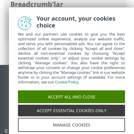
Breadcrumb'lar
ESET Online Yardım
>
ESET PROTECT On-
Your account, your cookies
Prem
>
Başlayın
> ESET PROTECT Web
choice
Konsolu
We and our partners use cookies to give you the best
optimized online experience, analyze our website traffic,
and serve you with personalized ads. You can agree to the
collection of all cookies by clicking "Accept all and close",
decline all non-essential cookies by choosing "Accept
essential cookies only", or adjust your cookie settings by
clicking "Manage cookies". You also have the right to
withdraw your consent or change your cookie preferences
anytime by clicking the "Manage cookies" link in our website
Masaüstü sitesini görüntüle
footer or in your account settings (if available). For more
information, see our
Cookie Policy
.
End of Life
ESET Bilgi Bankası
ACCEPT ALL AND CLOSE
ESET Forumu
ESET Status Portal
ACCEPT ESSENTIAL COOKIES ONLY
Bölgesel destek
MANAGE COOKIES
© 1992 - 2026 ESET, spol. s
Çerezleri yönet