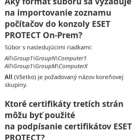
Aký formát súboru sa vyžaduje
na importovanie zoznamu
počítačov do konzoly ESET
PROTECT On-Prem?
Súbor s nasledujúcimi riadkami:
All\Group1\GroupN\Computer1
All\Group1\GroupM\ComputerX
All
(Všetko) je požadovaný názov koreňovej
skupiny.
Ktoré certifikáty tretích strán
môžu byť použité
na podpísanie certifikátov ESET
PROTECT?