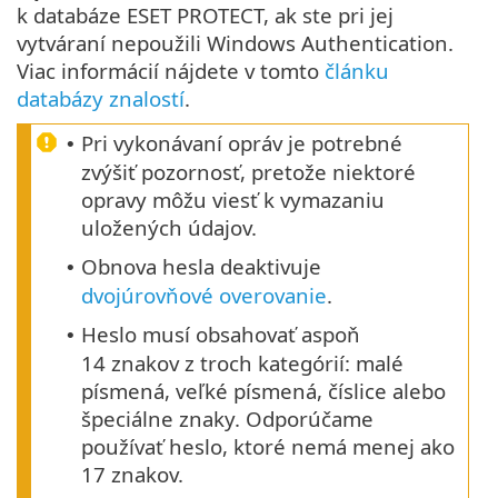
k databáze ESET PROTECT, ak ste pri jej
vytváraní nepoužili Windows Authentication.
Viac informácií nájdete v tomto
článku
databázy znalostí
.
Pri vykonávaní opráv je potrebné
•
zvýšiť pozornosť, pretože niektoré
opravy môžu viesť k vymazaniu
uložených údajov.
Obnova hesla deaktivuje
•
dvojúrovňové overovanie
.
Heslo musí obsahovať aspoň
•
14 znakov z troch kategórií: malé
písmená, veľké písmená, číslice alebo
špeciálne znaky. Odporúčame
používať heslo, ktoré nemá menej ako
17 znakov.