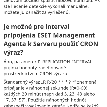
cieľovom počítači spustiť hĺbkovú kontrolu. Ak
ste liečenie detekcie vykonali manuálne,
môžete ju označiť za vyriešenú.
Je možné pre interval
pripojenia ESET Management
Agenta k Serveru použiť CRON
výraz?
Áno, parameter P_REPLICATION_INTERVAL
prijíma hodnoty zadefinované
prostredníctvom CRON výrazu.
Štandardný výraz „R R/20 * * * ? *“ znamená
pripájanie v náhodnej sekunde (R=0-60)
každých 20 minút (napríklad 3, 23, 43 alebo
17, 37, 57). Použitie náhodných hodnôt
zabezpečí vyvažovanie záťaže, keďže sa každý