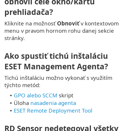
obnovil celé okno/kartu
prehliadača?
Kliknite na možnosť
Obnoviť
v kontextovom
menu v pravom hornom rohu danej sekcie
stránky.
Ako spustiť tichú inštaláciu
ESET Management Agenta?
Tichú inštaláciu možno vykonať s využitím
týchto metód:
GPO alebo SCCM
skript
•
Úloha
nasadenia agenta
•
ESET Remote Deployment Tool
•
RD Sensor nedetegoval všetky