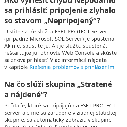
Ako vyriešiť chybu Nepodarilo
sa prihlásiť: pripojenie zlyhalo
so stavom „Nepripojený“?
Uistite sa, že služba ESET PROTECT Server
(prípadne Microsoft SQL Server) je spustená.
Ak nie, spustite ju. Ak je služba spustená,
reštartujte ju, obnovte Web Console a skúste
sa znova prihlásiť. Viac informácií nájdete
v kapitole
Riešenie problémov s prihlásením
.
Na čo slúži skupina „Stratené
a nájdené“?
Počítače, ktoré sa pripájajú na ESET PROTECT
Server, ale nie sú zaradené v žiadnej statickej
skupine, sa automaticky zobrazia v skupine
Stratené a nájdené. S touto skupinou