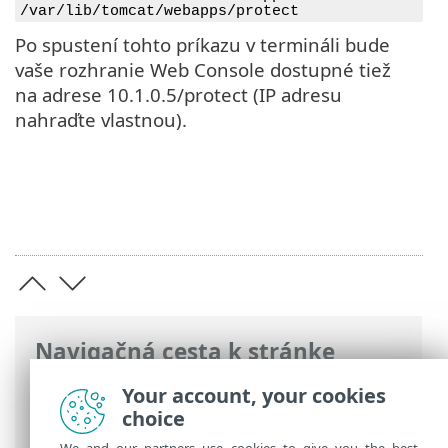
/var/lib/tomcat/webapps/protect
Po spustení tohto príkazu v termináli bude
vaše rozhranie Web Console dostupné tiež
na adrese 10.1.0.5/protect (IP adresu
nahraďte vlastnou).
Navigačná cesta k stránke
ESET Online pomocník
>
ESET PROTECT
Your account, your cookies
On-Prem
>
Najčastejšie otázky
choice