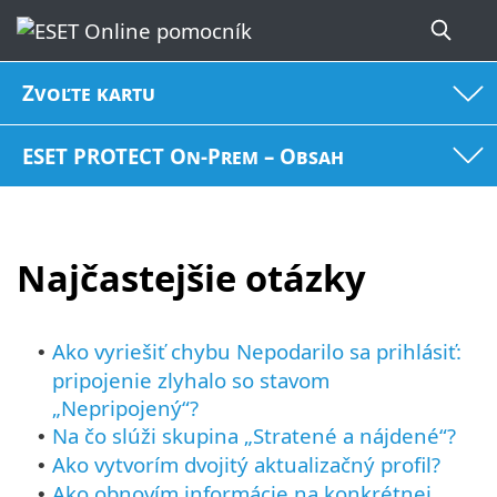
Zvoľte kartu
ESET PROTECT On-Prem – Obsah
Najčastejšie otázky
Ako vyriešiť chybu Nepodarilo sa prihlásiť:
•
pripojenie zlyhalo so stavom
„Nepripojený“?
Na čo slúži skupina „Stratené a nájdené“?
•
Ako vytvorím dvojitý aktualizačný profil?
•
Ako obnovím informácie na konkrétnej
•