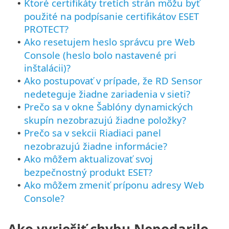
Ktoré certifikáty tretích strán môžu byť
•
použité na podpísanie certifikátov ESET
PROTECT?
Ako resetujem heslo správcu pre Web
•
Console (heslo bolo nastavené pri
inštalácii)?
Ako postupovať v prípade, že RD Sensor
•
nedeteguje žiadne zariadenia v sieti?
Prečo sa v okne Šablóny dynamických
•
skupín nezobrazujú žiadne položky?
Prečo sa v sekcii Riadiaci panel
•
nezobrazujú žiadne informácie?
Ako môžem aktualizovať svoj
•
bezpečnostný produkt ESET?
Ako môžem zmeniť príponu adresy Web
•
Console?