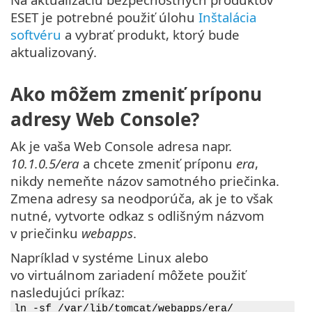
ESET je potrebné použiť úlohu
Inštalácia
softvéru
a vybrať produkt, ktorý bude
aktualizovaný.
Ako môžem zmeniť príponu
adresy Web Console?
Ak je vaša Web Console adresa napr.
10.1.0.5/era
a chcete zmeniť príponu
era
,
nikdy nemeňte názov samotného priečinka.
Zmena adresy sa neodporúča, ak je to však
nutné, vytvorte odkaz s odlišným názvom
v priečinku
webapps
.
Napríklad v systéme Linux alebo
vo virtuálnom zariadení môžete použiť
nasledujúci príkaz:
ln -sf /var/lib/tomcat/webapps/era/