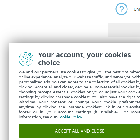
Em
Tarefas
vo
Your account, your cookies
A taref
choice
exempl
desins
We and our partners use cookies to give you the best optimize
ESET. 
online experience, analyze our website traffic, and serve you wit
personalized ads. You can agree to the collection of all cookies b
desinst
clicking "Accept all and close", decline all non-essential cookies b
choosing "Accept essential cookies only", or adjust your cooki
settings by clicking "Manage cookies". You also have the right t
withdraw your consent or change your cookie preference
anytime by clicking the "Manage cookies" link in our websit
footer or in your account settings (if available). For mor
information, see our
Cookie Policy
.
ACCEPT ALL AND CLOSE