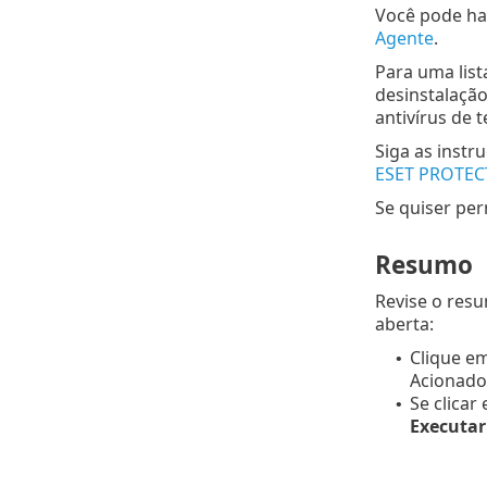
Você pode hab
Agente
.
Para uma list
desinstalaçã
antivírus de 
Siga as instr
ESET PROTEC
Se quiser per
Resumo
Revise o res
aberta:
Clique e
•
Acionador
Se clicar
•
Executa