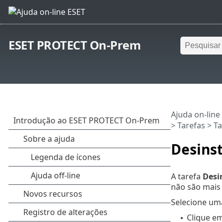
ESET PROTECT On-Prem
Ajuda on-line
>
Tarefas
>
Ta
Desinst
A tarefa
Desi
não são mais
Selecione uma
Clique e
•