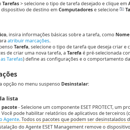
m
Tarefas
> selecione o tipo de tarefa desejado e clique em
 dispositivo de destino em
Computadores
e selecione
T
ico
, insira informações básicas sobre a tarefa, como
Nome e
ara
atribuir marcações
.
spenso
Tarefa
, selecione o tipo de tarefa que deseja criar e
tes de criar uma nova tarefa, a
Tarefa
é pré-selecionada com
 as Tarefas
) define as configurações e o comportamento da 
ações
ma opção no menu suspenso
Desinstalar
:
da lista
 pacote
- Selecione um componente ESET PROTECT, um prod
.
Você pode habilitar relatórios de aplicativos de terceiros
do Agente
.
Todos os pacotes que podem ser desinstalados dos
nstalação do Agente ESET Management remove o dispositi