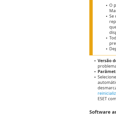
O p
•
Ma
Se 
•
rep
que
dis
Tod
•
pre
Dep
•
Versão d
•
problema
Parâmetr
•
Selecione
•
automátic
desmarca
reinicia
ESET com
Software a