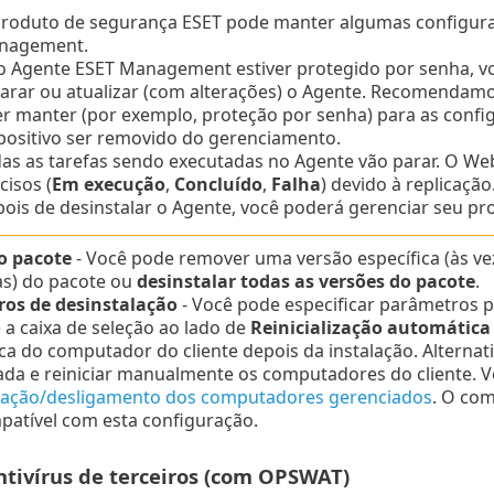
roduto de segurança ESET pode manter algumas configura
nagement.
o Agente ESET Management estiver protegido por senha, voc
arar ou atualizar (com alterações) o Agente.
Recomendamos 
r manter (por exemplo, proteção por senha) para as con
positivo ser removido do gerenciamento.
as as tarefas sendo executadas no Agente vão parar. O We
cisos (
Em execução
,
Concluído
,
Falha
) devido à replicação
ois de desinstalar o Agente, você poderá gerenciar seu 
o pacote
- Você pode remover uma versão específica (às ve
s) do pacote ou
desinstalar todas as versões do pacote
.
os de desinstalação
- Você pode especificar parâmetros p
 a caixa de seleção ao lado de
Reinicialização automática
a do computador do cliente depois da instalação. Alternat
da e reiniciar manualmente os computadores do cliente. 
lização/desligamento dos computadores gerenciados
. O co
patível com esta configuração.
ntivírus de terceiros (com OPSWAT)