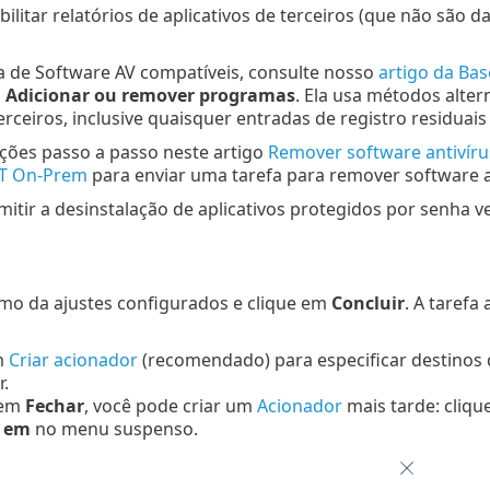
ilitar relatórios de aplicativos de terceiros (que não são 
a de Software AV compatíveis, consulte nosso
artigo da Ba
o
Adicionar ou remover programas
. Ela usa métodos alte
terceiros, inclusive quaisquer entradas de registro residuais
uções passo a passo neste artigo
Remover software antivíru
T On-Prem
para enviar uma tarefa para remover software an
mitir a desinstalação de aplicativos protegidos por senha 
umo da ajustes configurados e clique em
Concluir
. A tarefa
m
Criar acionador
(recomendado) para especificar destinos 
.
 em
Fechar
, você pode criar um
Acionador
mais tarde: clique
r em
no menu suspenso.