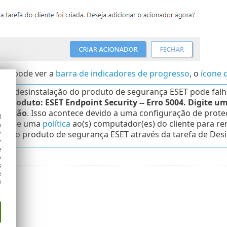
cê pode ver a
barra de indicadores de progresso
, o
ícone 
a de desinstalação do produto de segurança ESET pode fal
o:
Produto: ESET Endpoint Security -- Erro 5004. Digite u
talação
. Isso acontece devido a uma configuração de prot
d
Aplique uma
política
ao(s) computador(es) do cliente para r
h
y
alar o produto de segurança ESET através da tarefa de Des
y
e
o
s
e
e