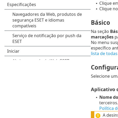
Clique e
•
Clique no
•
Básico
Na seção
Bás
marcações
p
No menu su
específico an
lista de todas
Configur
Selecione u
Aplicativo 
Nome do
•
terceiros
Política 
A desi