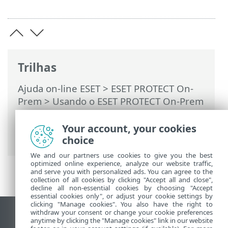
Trilhas
Ajuda on-line ESET
>
ESET PROTECT On-
Prem
>
Usando o ESET PROTECT On-Prem
>
ESET PROTECT On-Prem Menu principal
>
Tarefas
>
Tarefas de cliente
>
Instalação
Your account, your cookies
de software
> Software Safetica
choice
We and our partners use cookies to give you the best
optimized online experience, analyze our website traffic,
and serve you with personalized ads. You can agree to the
collection of all cookies by clicking "Accept all and close",
decline all non-essential cookies by choosing "Accept
essential cookies only", or adjust your cookie settings by
clicking "Manage cookies". You also have the right to
withdraw your consent or change your cookie preferences
Ver site para desktop
anytime by clicking the "Manage cookies" link in our website