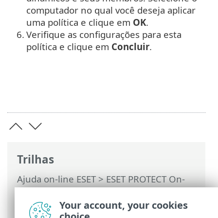
computador no qual você deseja aplicar
uma política e clique em
OK
.
6.
Verifique as configurações para esta
política e clique em
Concluir
.
Trilhas
Ajuda on-line ESET
>
ESET PROTECT On-
Prem
>
Usando o ESET PROTECT On-Prem
>
ESET PROTECT On-Prem Menu principal
Your account, your cookies
>
Políticas
> Assistente de Políticas
choice