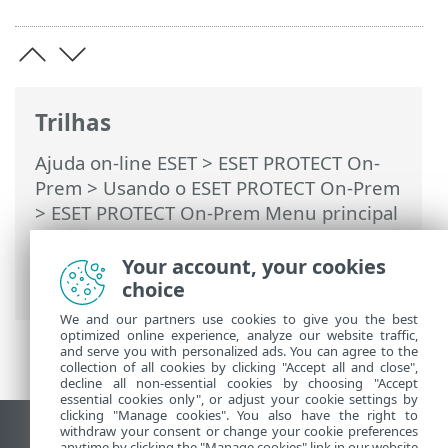
Trilhas
Ajuda on-line ESET
>
ESET PROTECT On-
Prem
>
Usando o ESET PROTECT On-Prem
>
ESET PROTECT On-Prem Menu principal
>
Mais
>
Direitos de acesso
>
Usuários
>
Atribuir um conjunto de permissões a
Your account, your cookies
um usuário
choice
We and our partners use cookies to give you the best
optimized online experience, analyze our website traffic,
and serve you with personalized ads. You can agree to the
collection of all cookies by clicking "Accept all and close",
decline all non-essential cookies by choosing "Accept
essential cookies only", or adjust your cookie settings by
clicking "Manage cookies". You also have the right to
withdraw your consent or change your cookie preferences
Ver site para desktop
anytime by clicking the "Manage cookies" link in our website