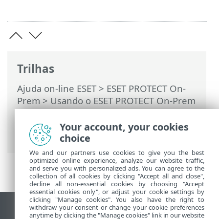
Trilhas
Ajuda on-line ESET
>
ESET PROTECT On-
Prem
>
Usando o ESET PROTECT On-Prem
>
ESET PROTECT On-Prem Menu principal
>
Mais
>
Direitos de acesso
>
Usuários
>
Your account, your cookies
Autenticação em dois fatores
choice
We and our partners use cookies to give you the best
optimized online experience, analyze our website traffic,
and serve you with personalized ads. You can agree to the
collection of all cookies by clicking "Accept all and close",
decline all non-essential cookies by choosing "Accept
essential cookies only", or adjust your cookie settings by
clicking "Manage cookies". You also have the right to
withdraw your consent or change your cookie preferences
Ver site para desktop
anytime by clicking the "Manage cookies" link in our website