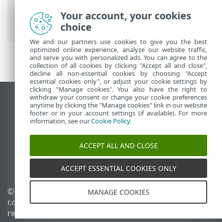
>
Mais
>
Direitos de acesso
>
Definições
de permissão
> Gerenciar definições de
Your account, your cookies
permissão
choice
We and our partners use cookies to give you the best
optimized online experience, analyze our website traffic,
and serve you with personalized ads. You can agree to the
collection of all cookies by clicking "Accept all and close",
decline all non-essential cookies by choosing "Accept
essential cookies only", or adjust your cookie settings by
clicking "Manage cookies". You also have the right to
withdraw your consent or change your cookie preferences
Ver site para desktop
anytime by clicking the "Manage cookies" link in our website
footer or in your account settings (if available). For more
End of Life
information, see our
Cookie Policy
.
Base de conhecimento ESET
Fórum ESET
ACCEPT ALL AND CLOSE
ESET Status Portal
Suporte regional
ACCEPT ESSENTIAL COOKIES ONLY
© 1992 - 2026 ESET, spol. s
Gerenciar cookies
MANAGE COOKIES
r.o. - Todos os direitos
Política de cookies
reservados.