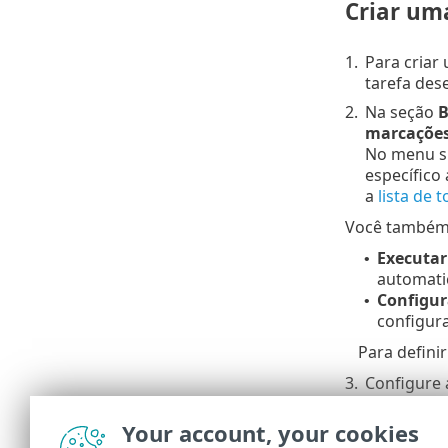
Criar um
1.
Para criar
tarefa des
2.
Na seção
B
marcaçõe
No menu 
específico
a
lista de 
Você também p
Executar
•
automatic
Configur
•
configur
Para defini
3.
Configure 
4.
Defina o a
Your account, your cookies
5.
Verifique 