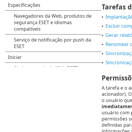
Tarefas d
Implantaçã
•
Excluir co
•
Gerar relat
•
Renomear 
•
Sincronizaç
•
Sincronizaç
•
Permissõe
A tarefa e o 
acionador). O
o usuário que
imediatament
usuário com 
permissões s
definidas par
informações s