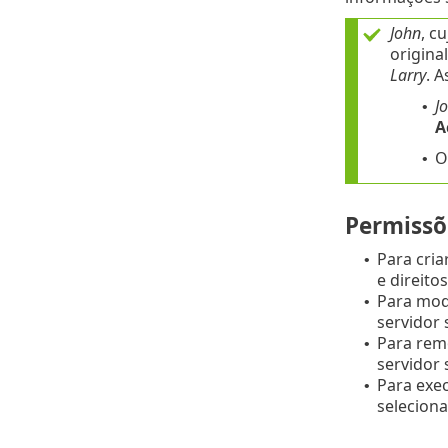
John
, c
origina
Larry
. 
J
•
A
O
•
Permissõe
Para cria
•
e direito
Para modi
•
servidor 
Para remo
•
servidor 
Para exec
•
seleciona