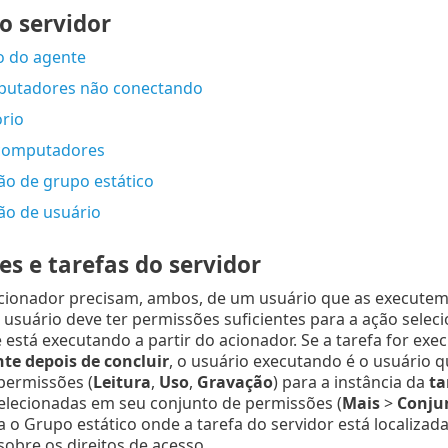
o servidor
o do agente
mputadores não conectando
ório
computadores
ão de grupo estático
ão de usuário
s e tarefas do servidor
acionador precisam, ambos, de um usuário que as executem. 
 usuário deve ter permissões suficientes para a ação sele
 está executando a partir do acionador. Se a tarefa for e
e depois de concluir
, o usuário executando é o usuário 
permissões (
Leitura
,
Uso
,
Gravação
) para a instância da
ta
elecionadas em seu conjunto de permissões (
Mais
>
Conju
a o Grupo estático onde a tarefa do servidor está localizada
obre os direitos de acesso.