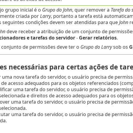
ujo grupo inicial é o
Grupo do John
, quer remover a
Tarefa do s
lmente criada por
Larry
, portanto a tarefa está automaticam
As seguintes condições devem ser atendidas para que
John
re
ohn
deve receber a atribuição de um conjunto de permissõ
cionadores e tarefas do servidor
-
Gerar relatórios
.
 conjunto de permissões deve ter o
Grupo do Larry
sob os
G
s necessárias para certas ações de tare
r uma nova tarefa do servidor, o usuário precisa de permis
s de acesso adequados para os objetos referenciados (comp
ficar uma tarefa do servidor, o usuário precisa de permis
selecionada e direitos de acesso adequados para os objeto
ver uma tarefa do servidor, o usuário precisa de permiss
selecionada.
utar uma tarefa do servidor, o usuário precisa de permiss
da.