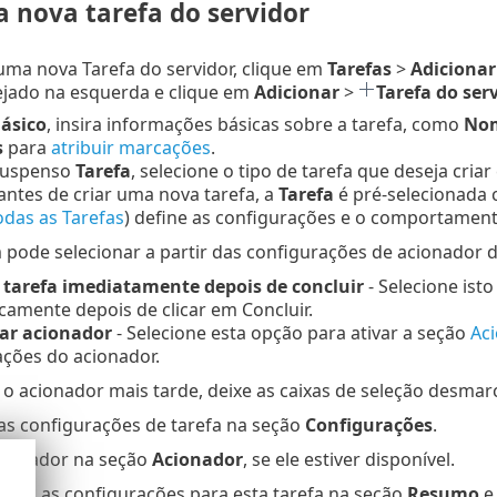
a nova tarefa do servidor
 uma nova Tarefa do servidor, clique em
Tarefas
>
Adicionar
ejado na esquerda e clique em
Adicionar
>
Tarefa do ser
ásico
, insira informações básicas sobre a tarefa, como
Nom
s
para
atribuir marcações
.
suspenso
Tarefa
, selecione o tipo de tarefa que deseja cria
 antes de criar uma nova tarefa, a
Tarefa
é pré-selecionada 
todas as Tarefas
) define as configurações e o comportament
ode selecionar a partir das configurações de acionador de
 tarefa imediatamente depois de concluir
- Selecione isto
amente depois de clicar em Concluir.
ar acionador
- Selecione esta opção para ativar a seção
Ac
ações do acionador.
r o acionador mais tarde, deixe as caixas de seleção desmar
as configurações de tarefa na seção
Configurações
.
cionador na seção
Acionador
, se ele estiver disponível.
todas as configurações para esta tarefa na seção
Resumo
e