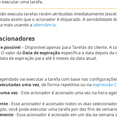
 executar uma tarefa.
ão executa tarefas recém-atribuídas imediatamente (exceto
utada assim que o acionador é disparado. A sensibilidade 
da mais usando a
alternância
.
 acionadores
e possível
– Disponível apenas para Tarefas do cliente. A t
. O valor da
Data de expiração
especifica a data depois da
 data de expiração para até 6 meses da data atual.
agendado vai executar a tarefa com base nas configurações
xecutadas uma vez
, de forma repetitiva ou na
expressão 
 uma vez
- Este acionador é acionado uma vez na hora agen
.
ente
- Esse acionador é acionado todos os dias selecionados. 
plo, você pode executar uma tarefa por dez fins de semana
mente
- Esse acionador é acionado em um dia da semana s