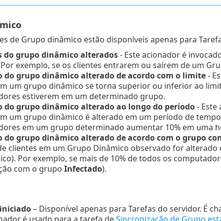
âmico
s de Grupo dinâmico estão disponíveis apenas para Tarefa
do grupo dinâmico alterados
- Este acionador é invoca
 Por exemplo, se os clientes entrarem ou saírem de um Gru
do grupo dinâmico alterado de acordo com o limite
- E
em um grupo dinâmico se torna superior ou inferior ao limi
ores estiverem em um determinado grupo.
do grupo dinâmico alterado ao longo do período
- Este
 em um grupo dinâmico é alterado em um período de tempo
ores em um grupo determinado aumentar 10% em uma h
do grupo dinâmico alterado de acordo com o grupo c
e clientes em um Grupo Dinâmico observado for alterado
ico). Por exemplo, se mais de 10% de todos os computador
ção com o grupo
Infectado
).
iniciado
– Disponível apenas para Tarefas do servidor. É c
nador é usado para a tarefa de
Sincronização de Grupo est