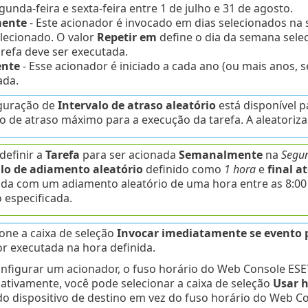
gunda-feira e sexta-feira entre 1 de julho e 31 de agosto.
ente
- Este acionador é invocado em dias selecionados na
lecionado. O valor
Repetir em
define o dia da semana sele
tarefa deve ser executada.
nte
- Esse acionador é iniciado a cada ano (ou mais anos, 
ada.
iguração de
Intervalo de atraso aleatório
está disponível p
lo de atraso máximo para a execução da tarefa. A aleatoriz
definir a
Tarefa
para ser acionada
Semanalmente
na
Segun
lo de adiamento aleatório
definido como
1 hora
e
final at
da com um adiamento aleatório de uma hora entre as 8:00 e
 especificada.
ione a caixa de seleção
Invocar imediatamente se evento 
or executada na hora definida.
nfigurar um acionador, o fuso horário do Web Console ES
nativamente, você pode selecionar a caixa de seleção
Usar h
 do dispositivo de destino em vez do fuso horário do Web 