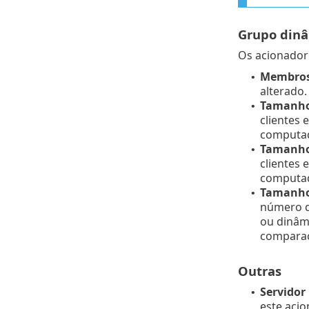
Grupo din
Os acionadore
Membros 
•
alterado.
Tamanho 
•
clientes 
computad
Tamanho 
•
clientes
computad
Tamanho 
•
número d
ou dinâm
compara
Outras
Servidor 
•
este acio