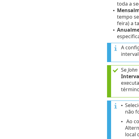
toda a se
Mensalm
•
tempo se
feira) a 
Anualme
•
especific
A conf
interva
Se
John
Interva
executa
término
Selec
•
não f
Ao co
•
Alter
local