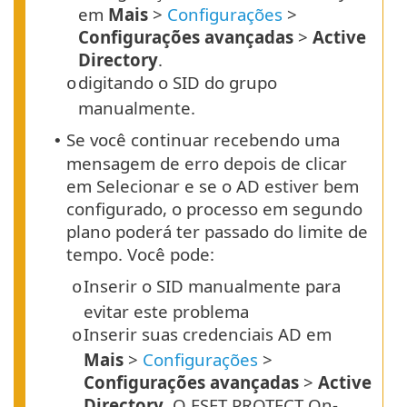
em
Mais
>
Configurações
>
Configurações avançadas
>
Active
Directory
.
digitando o SID do grupo
o
manualmente.
Se você continuar recebendo uma
•
mensagem de erro depois de clicar
em Selecionar e se o AD estiver bem
configurado, o processo em segundo
plano poderá ter passado do limite de
tempo. Você pode:
Inserir o SID manualmente para
o
evitar este problema
Inserir suas credenciais AD em
o
Mais
>
Configurações
>
Configurações avançadas
>
Active
Directory
. O ESET PROTECT On-