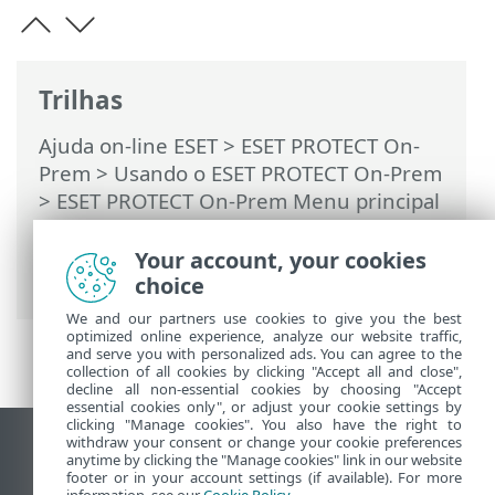
Trilhas
Ajuda on-line ESET
>
ESET PROTECT On-
Prem
>
Usando o ESET PROTECT On-Prem
>
ESET PROTECT On-Prem Menu principal
>
Mais
>
Direitos de acesso
>
Usuários
>
Adicionar um grupo de segurança do
Your account, your cookies
domínio mapeado
choice
We and our partners use cookies to give you the best
optimized online experience, analyze our website traffic,
and serve you with personalized ads. You can agree to the
collection of all cookies by clicking "Accept all and close",
decline all non-essential cookies by choosing "Accept
essential cookies only", or adjust your cookie settings by
clicking "Manage cookies". You also have the right to
withdraw your consent or change your cookie preferences
Ver site para desktop
anytime by clicking the "Manage cookies" link in our website
footer or in your account settings (if available). For more
End of Life