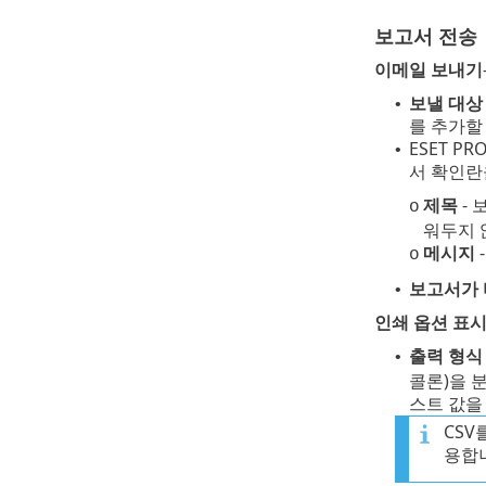
보고서 전송
이메일 보내기
보낼 대상
•
를 추가할
ESET 
•
서 확인란
제목
- 
o
워두지 
메시지
o
보고서가 
•
인쇄 옵션 표
출력 형
•
콜론)을 
스트 값을
CSV
용합