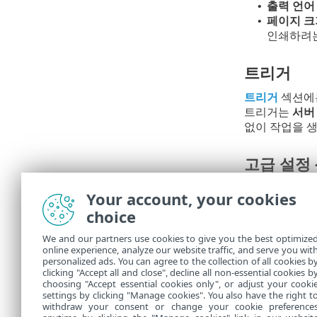
출력 언어
•
페이지 크
•
인쇄하려는
트리거
트리거
섹션에는
트리거는
서버
없이 작업을 생
고급 설정 
스로틀
을 설정
Your account, your cookies
choice
요약
We and our partners use cookies to give you the best optimize
구성된 모든 
online experience, analyze our website traffic, and serve you wit
personalized ads. You can agree to the collection of all cookies b
작업
에서 생성
clicking "Accept all and close", decline all non-essential cookies b
choosing "Accept essential cookies only", or adjust your cooki
settings by clicking "Manage cookies". You also have the right t
withdraw your consent or change your cookie preference