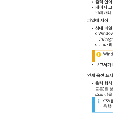
출력 언어
•
페이지 크
•
인쇄하려는
파일에 저장
상대 파일
•
Wind
o
C:\Prog
Linux의
o
Win
보고서가 
•
인쇄 옵션 표
출력 형
•
콜론)을 
스트 값을
CSV
용합