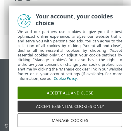
ESET 온라인 도움말
>
ESET PROTECT On-
Your account, your cookies
Prem
>
시작
>
ESET PROTECT 웹 콘솔
> 태
choice
그
We and our partners use cookies to give you the best
optimized online experience, analyze our website traffic,
and serve you with personalized ads. You can agree to the
collection of all cookies by clicking "Accept all and close",
decline all non-essential cookies by choosing "Accept
essential cookies only", or adjust your cookie settings by
clicking "Manage cookies". You also have the right to
withdraw your consent or change your cookie preferences
anytime by clicking the "Manage cookies" link in our website
데스크톱 사이트 보기
footer or in your account settings (if available). For more
End of Life
information, see our
Cookie Policy
.
ESET 지식 베이스
ACCEPT ALL AND CLOSE
ESET 포럼
ESET Status Portal
ACCEPT ESSENTIAL COOKIES ONLY
국가별 지원
MANAGE COOKIES
© 1992 - 2026 ESET, spol. s
쿠키 관리