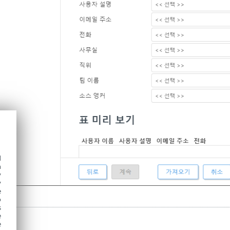
d
h
y
y
e
o
s
e
e