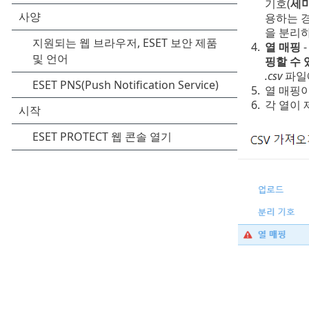
기호(
세
용하는 
을 분리하
4.
열 매핑
핑할 수 
.csv
파일
5.
열 매핑
6.
각 열이