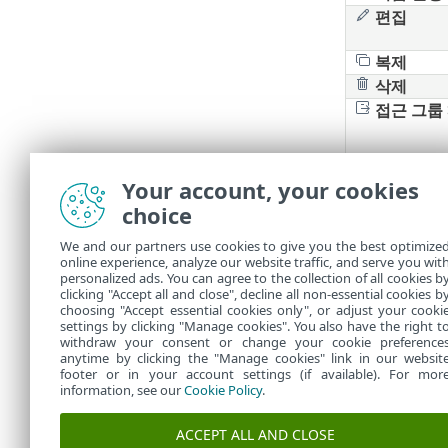
편집
복제
삭제
접근 그룹
Your account, your cookies
필터 및 
choice
현재 웹 콘솔 
We and our partners use cookies to give you the best optimize
online experience, analyze our website traffic, and serve you wit
사이드 패
•
personalized ads. You can agree to the collection of all cookies b
필터
및 필
clicking "Accept all and close", decline all non-essential cookies b
•
choosing "Accept essential cookies only", or adjust your cooki
settings by clicking "Manage cookies". You also have the right t
withdraw your consent or change your cookie preference
anytime by clicking the "Manage cookies" link in our websit
footer or in your account settings (if available). For mor
information, see our
Cookie Policy
.
ACCEPT ALL AND CLOSE