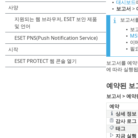
대시보드
•
보고서
>
•
보고서를
보고
•
MS
•
이
•
필요
•
보고서를 예약
에 따라 실행됩
예약된 보
보고서 >
예약
예약
상세 정보
감사 로그
태그
지금 실행