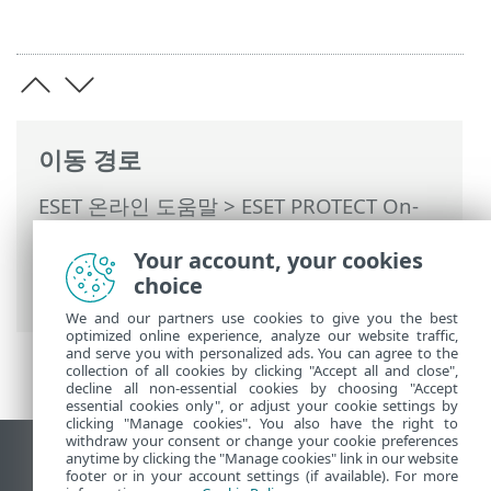
이동 경로
ESET 온라인 도움말
>
ESET PROTECT On-
Prem
>
시작
>
ESET Management에이전트
Your account, your cookies
배포
>
로컬 배포
> 에이전트 스크립트 설치
choice
관리자 생성—Windows/Linux/macOS
We and our partners use cookies to give you the best
optimized online experience, analyze our website traffic,
and serve you with personalized ads. You can agree to the
collection of all cookies by clicking "Accept all and close",
decline all non-essential cookies by choosing "Accept
essential cookies only", or adjust your cookie settings by
clicking "Manage cookies". You also have the right to
withdraw your consent or change your cookie preferences
anytime by clicking the "Manage cookies" link in our website
데스크톱 사이트 보기
footer or in your account settings (if available). For more