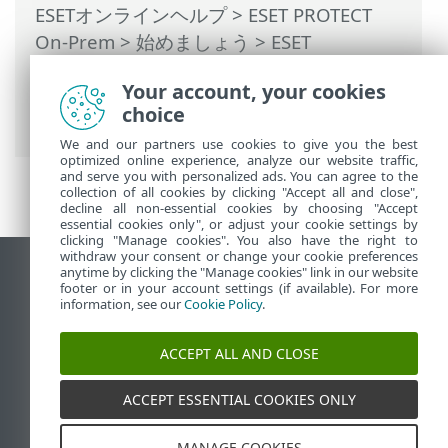
ESETオンラインヘルプ
>
ESET PROTECT
On-Prem
>
始めましょう
>
ESET
Managementエージェント展開
>
ローカル
Your account, your cookies
展開
> エージェントスクリプトインストー
choice
ラーの作成—Windows/Linux/macOS
We and our partners use cookies to give you the best
optimized online experience, analyze our website traffic,
and serve you with personalized ads. You can agree to the
collection of all cookies by clicking "Accept all and close",
decline all non-essential cookies by choosing "Accept
essential cookies only", or adjust your cookie settings by
clicking "Manage cookies". You also have the right to
withdraw your consent or change your cookie preferences
anytime by clicking the "Manage cookies" link in our website
デスクトップサイトの表示
footer or in your account settings (if available). For more
End of Life
information, see our
Cookie Policy
.
ESETナレッジベース
ACCEPT ALL AND CLOSE
ESETフォーラム
ESET Status Portal
ACCEPT ESSENTIAL COOKIES ONLY
地域サポート
MANAGE COOKIES