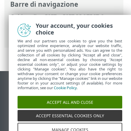
Barre di navigazione
Guida online ESET
>
ESET PROTECT On-
Prem
>
Utilizzo di ESET PROTECT On-
Your account, your cookies
Prem
>
ESET PROTECT On-Prem Menu
choice
principale
>
Report
> Pianifica un report
We and our partners use cookies to give you the best
optimized online experience, analyze our website traffic,
and serve you with personalized ads. You can agree to the
collection of all cookies by clicking "Accept all and close",
decline all non-essential cookies by choosing "Accept
essential cookies only", or adjust your cookie settings by
clicking "Manage cookies". You also have the right to
withdraw your consent or change your cookie preferences
anytime by clicking the "Manage cookies" link in our website
Visualizza sito desktop
footer or in your account settings (if available). For more
information, see our
Cookie Policy
.
End of Life
ESET Knowledge Base
ACCEPT ALL AND CLOSE
Forum ESET
ESET Status Portal
ACCEPT ESSENTIAL COOKIES ONLY
Supporto regionale
MANAGE COOKIES