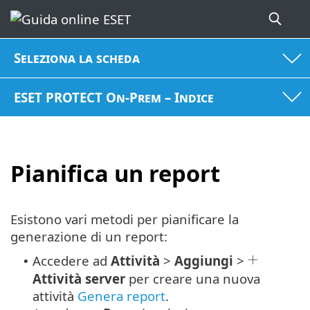
Seleziona la scheda
ESET PROTECT On-Prem – Indice
Pianifica un report
Esistono vari metodi per pianificare la
generazione di un report:
Accedere ad
Attività
>
Aggiungi
>
•
Attività server
per creare una nuova
attività
Genera report
.