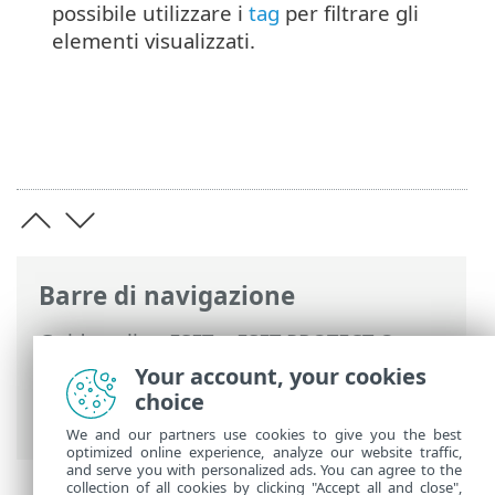
possibile utilizzare i
tag
per filtrare gli
elementi visualizzati.
Barre di navigazione
Guida online ESET
>
ESET PROTECT On-
Prem
>
Utilizzo di ESET PROTECT On-
Your account, your cookies
Prem
>
ESET PROTECT On-Prem Menu
choice
principale
> Programmi di installazione
We and our partners use cookies to give you the best
optimized online experience, analyze our website traffic,
and serve you with personalized ads. You can agree to the
collection of all cookies by clicking "Accept all and close",