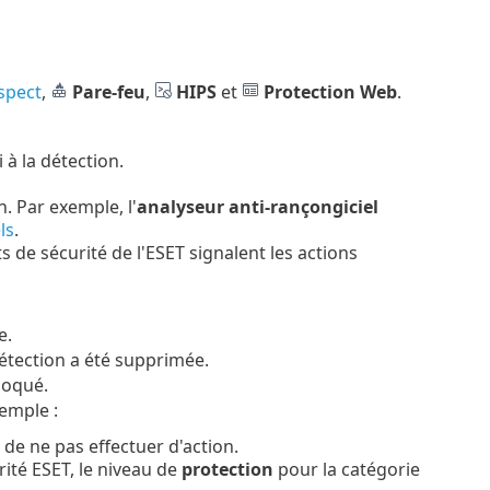
spect
,
Pare-feu
,
HIPS
et
Protection Web
.
 à la détection.
n. Par exemple, l'
analyseur anti-rançongiciel
ls
.
ts de sécurité de l'ESET signalent les actions
e.
détection a été supprimée.
bloqué.
emple :
 de ne pas effectuer d'action.
ité ESET, le niveau de
protection
pour la catégorie