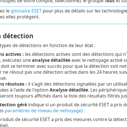
groupes de votre compte, sélectionnez le groupe
Tout
et s
ez le
glossaire ESET
pour plus de détails sur les technologi
les elles protègent.
a détection
 types de détections en fonction de leur état :
s actives :
les détections actives sont des détections qui 
n, exécutez une
analyse détaillée
avec le nettoyage activé s
 doit se terminer avec succès pour que la détection soit netto
ur ne résout pas une détection active dans les 24 heures suiv
ue.
s résolues :
il s'agit des détections signalées par un util
sées à l'aide de l'option
Analyse détaillée
. Les périphériqu
eront toujours affichés dans la liste des résultats filtrés ju
tection géré
indique si un produit de sécurité ESET a pris 
les
paramètres de niveau de nettoyage) :
produit de sécurité ESET a pris des mesures contre la détec
ne).