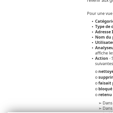
revenir aux g
Pour une vue p
Catégori
•
Type de 
•
Adresse 
•
Nom du 
•
Utilisate
•
Analyseu
•
affiche l
Action
- 
•
suivante
nettoy
o
suppri
o
faisait
o
bloqué
o
retenu
o
Dans 
➢
Dans 
➢