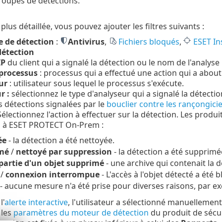
roupes de détections.
lus détaillée, vous pouvez ajouter les filtres suivants :
e de détection
:
Antivirus
,
Fichiers bloqués
,
ESET In
détection
IP
du client qui a signalé la détection ou le nom de l'analyse
processus
: processus qui a effectué une action qui a abouti
ur
: utilisateur sous lequel le processus s'exécute.
r :
sélectionnez le type d'analyseur qui a signalé la détectio
es détections signalées par le
bouclier contre les rançongicie
Sélectionnez l'action à effectuer sur la détection. Les produi
s à ESET PROTECT On-Prem :
ée
- la détection a été nettoyée.
mé
/
nettoyé par suppression
- la détection a été supprimé
 partie d'un objet supprimé
- une archive qui contenait la 
/
connexion interrompue
- L'accès à l'objet détecté a été 
- aucune mesure n'a été prise pour diverses raisons, par ex
l'
alerte interactive
, l'utilisateur a sélectionné manuellement
les
paramètres du moteur de détection
du produit de sécur