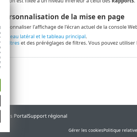
ection est fixée à un niveau inférieur à celui des
Rapports
.
t personnalisation de la mise en page
ersonnaliser l'affichage de l'écran actuel de la console Web
d
h
panneau latéral et le tableau principal
.
y
y
des
filtres
et des préréglages de filtres. Vous pouvez utiliser
e
o
s
e
e
tatus Portal
Support régional
Gérer les cookies
Politique relativ