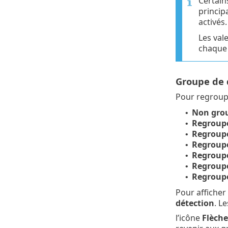
Certain
principa
activés.
Les val
chaque 
Groupe de 
Pour regroupe
Non grou
•
Regroupé
•
Regroupé
•
Regroupé
•
Regroupé
•
Regroupé
•
Regroupé
•
Pour afficher
détection
. L
l’icône
Flèche