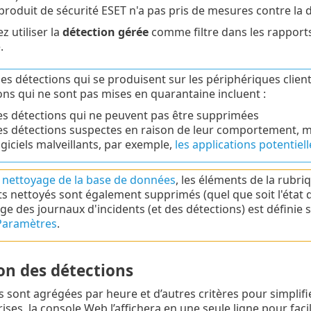
produit de sécurité ESET n'a pas pris de mesures contre la 
 utiliser la
détection gérée
comme filtre dans les rapports
.
les détections qui se produisent sur les périphériques clien
ons qui ne sont pas mises en quarantaine incluent :
es détections qui ne peuvent pas être supprimées
es détections suspectes en raison de leur comportement, mai
ogiciels malveillants, par exemple,
les applications potentiel
u
nettoyage de la base de données
, les éléments de la rubr
ts nettoyés sont également supprimés (quel que soit l'état de
ge des journaux d'incidents (et des détections) est définie 
Paramètres
.
on des détections
s sont agrégées par heure et d’autres critères pour simplifie
ises, la console Web l’affichera en une seule ligne pour faci