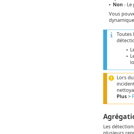
Non
- Le 
•
Vous pouvez
dynamique
Toutes 
détecti
L
•
L
•
l
Lors d
inciden
nettoya
Plus
>
Agrégati
Les détection
plusieurs repr