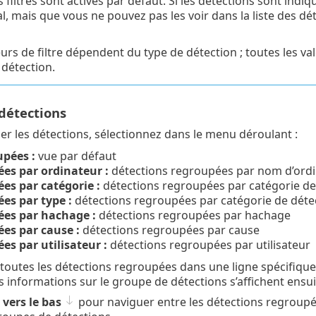
s filtres sont activés par défaut. Si les détections sont indi
l, mais que vous ne pouvez pas les voir dans la liste des déte
eurs de filtre dépendent du type de détection ; toutes les va
détection.
détections
r les détections, sélectionnez dans le menu déroulant :
pées :
vue par défaut
es par ordinateur :
détections regroupées par nom d’ord
es par catégorie :
détections regroupées par catégorie de
es par type :
détections regroupées par catégorie de détec
es par hachage :
détections regroupées par hachage
es par cause :
détections regroupées par cause
es par utilisateur :
détections regroupées par utilisateur
 toutes les détections regroupées dans une ligne spécifique,
es informations sur le groupe de détections s’affichent ensui
 vers le bas
pour naviguer entre les détections regroupée