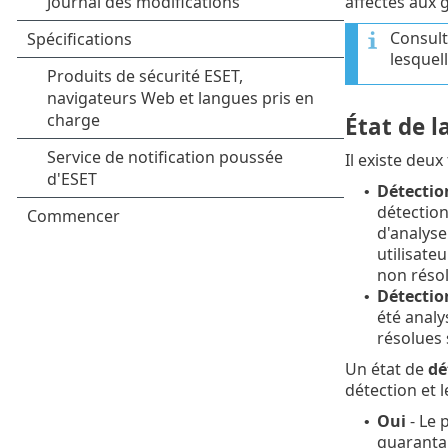
affectés aux 
Consult
lesquel
État de l
Il existe deux
Détection
•
détectio
d'analyse
utilisate
non résol
Détection
•
été analy
résolues s
Un état de
dé
détection et 
Oui
- Le 
•
quarantai