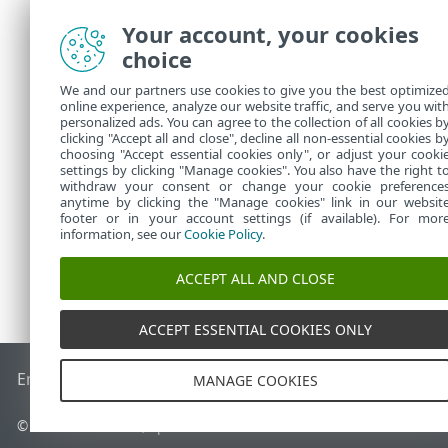
de dét
Your account, your cookies
Filtres e
choice
Vous pouvez p
We and our partners use cookies to give you the best optimize
online experience, analyze our website traffic, and serve you wit
Gérer le 
•
personalized ads. You can agree to the collection of all cookies b
clicking "Accept all and close", decline all non-essential cookies b
Ajouter 
•
choosing "Accept essential cookies only", or adjust your cooki
settings by clicking "Manage cookies". You also have the right t
withdraw your consent or change your cookie preference
anytime by clicking the "Manage cookies" link in our websit
footer or in your account settings (if available). For mor
information, see our
Cookie Policy
.
ACCEPT ALL AND CLOSE
ACCEPT ESSENTIAL COOKIES ONLY
End of Life
Base de connaissances ESET
Forum ESET
ESET S
MANAGE COOKIES
© 1992 - 2026 ESET, spol. s r.o. - Tous droits réservés.