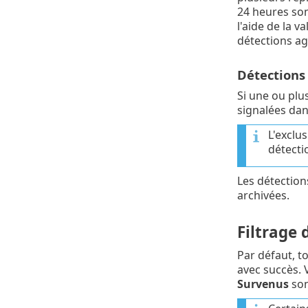
24 heures son
l'aide de la 
détections ag
Détections 
Si une ou plu
signalées da
L'exclu
détecti
Les détection
archivées.
Filtrage 
Par défaut, t
avec succès. V
Survenus
son