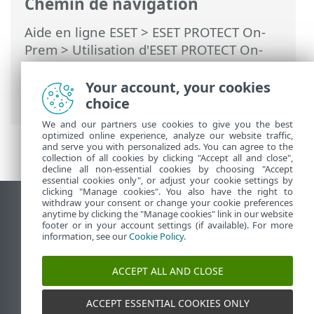
Chemin de navigation
Aide en ligne ESET
>
ESET PROTECT On-
Prem
>
Utilisation d'ESET PROTECT On-
Prem
>
ESET PROTECT On-Prem Menu
principal
>
Détections
> ESET Inspect On-
Your account, your cookies
Prem
choice
We and our partners use cookies to give you the best
optimized online experience, analyze our website traffic,
and serve you with personalized ads. You can agree to the
collection of all cookies by clicking "Accept all and close",
decline all non-essential cookies by choosing "Accept
essential cookies only", or adjust your cookie settings by
clicking "Manage cookies". You also have the right to
withdraw your consent or change your cookie preferences
Afficher le site des postes de travail
anytime by clicking the "Manage cookies" link in our website
footer or in your account settings (if available). For more
End of Life
information, see our
Cookie Policy
.
Base de connaissances ESET
Forum ESET
ACCEPT ALL AND CLOSE
ESET Status Portal
Support régional
ACCEPT ESSENTIAL COOKIES ONLY