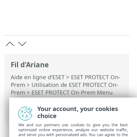
Fil d'Ariane
Aide en ligne d'ESET
>
ESET PROTECT On-
Prem
>
Utilisation de ESET PROTECT On-
Prem
>
ESET PROTECT On-Prem Menu
principal
>
Plus
>
Droits d’accès
>
Utilisateurs
> Actions utilisateur et
Your account, your cookies
détails de l'utilisateur
choice
We and our partners use cookies to give you the best
optimized online experience, analyze our website traffic,
and serve you with personalized ads. You can agree to the