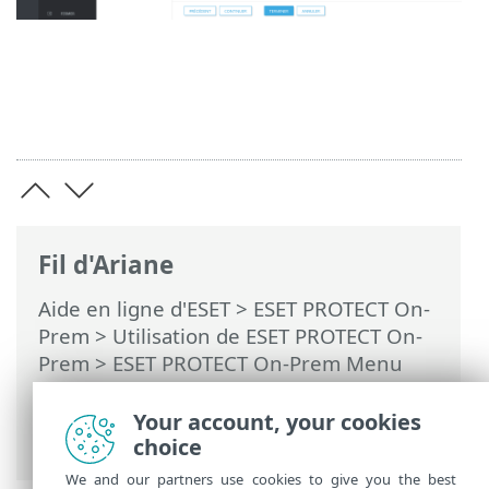
Fil d'Ariane
Aide en ligne d'ESET
>
ESET PROTECT On-
Prem
>
Utilisation de ESET PROTECT On-
Prem
>
ESET PROTECT On-Prem Menu
principal
>
Plus
>
Droits d’accès
>
Utilisateurs
> Attribuer un jeu
Your account, your cookies
d'autorisations à un utilisateur
choice
We and our partners use cookies to give you the best